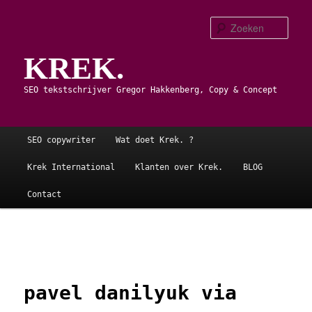
Spring
naar
Zoe
de
KREK.
primaire
inhoud
SEO tekstschrijver Gregor Hakkenberg, Copy & Concept
Hoofdmenu
SEO copywriter
Wat doet Krek. ?
Krek International
Klanten over Krek.
BLOG
Contact
Afbeeldingsnavigatie
pavel danilyuk via