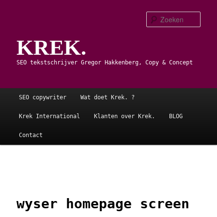
Spring
naar
Zoe
de
KREK.
primaire
inhoud
SEO tekstschrijver Gregor Hakkenberg, Copy & Concept
Hoofdmenu
SEO copywriter
Wat doet Krek. ?
Krek International
Klanten over Krek.
BLOG
Contact
Afbeeldingsnavigatie
wyser homepage screen