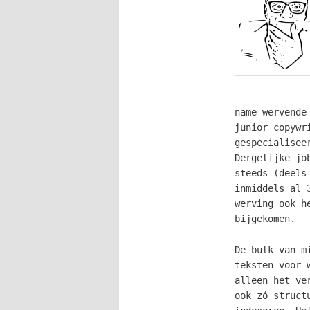
name wervende
junior copywr
gespecialisee
Dergelijke jo
steeds (deels
inmiddels al 
werving ook h
bijgekomen.
De bulk van m
teksten voor 
alleen het ve
ook zó struct