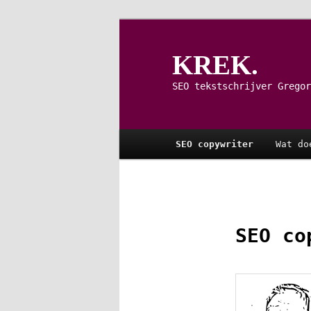
Spring
naar
de
KREK.
primaire
inhoud
SEO tekstschrijver Gregor
Hoofdmenu
SEO copywriter
Wat do
SEO co