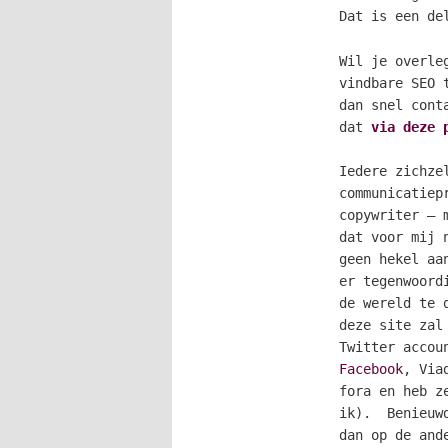
Dat is een de
Wil je overle
vindbare SEO 
dan snel cont
dat
via deze 
Iedere zichze
communicatiep
copywriter – 
dat voor mij 
geen hekel aa
er tegenwoord
de wereld te 
deze site zal
Twitter accou
Facebook
, Via
fora en heb z
ik). Benieuwd
dan op de and