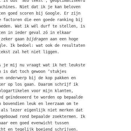
t is dus ‘SEO tekst’, geoptimaliseerd
achines. Niet dat ik je kan beloven
ten goed scoren bij Google. Er zijn
e factoren die een goede ranking bij
oeden. Wat ik wél durf te stellen, is
ten in ieder geval zó in elkaar
 zeker gaan
bijdragen
aan een hoge
gle. Ik bedoel: wat ook de resultaten
tekst zal het niet liggen.
s je mij nu vraagt wat ik het leukste
n is dat toch gewoon ‘stukjes
en onderwerp bij de kop pakken en
ker op los gaan. Daarom schrijf ik
blogartikelen voor mijn klanten,
ed geïndexeerd te worden op bepaalde
n bovendien leuk en leerzaam om te
 als lezer eigenlijk niet merken dat
pgebouwd rond bepaalde zoektermen. Ik
naar een goed evenwicht tussen
cht en tegelijk boeiend schrijven.