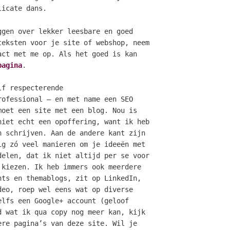
licate dans.
ggen over lekker leesbare en goed
teksten voor je site of webshop, neem
act met me op. Als het goed is kan
pagina
.
lf respecterende
rofessional – en met name een SEO
moet een site met een blog. Nou is
niet echt een opoffering, want ik heb
n schrijven. Aan de andere kant zijn
ig zó veel manieren om je ideeën met
delen, dat ik niet altijd per se voor
 kiezen. Ik heb immers ook meerdere
nts en themablogs, zit op LinkedIn,
deo, roep wel eens wat op diverse
elfs een Google+ account (geloof
 wat ik qua copy nog meer kan, kijk
ere pagina’s van deze site. Wil je