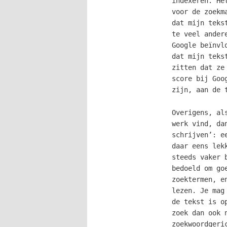
indexeren. He
voor de zoekm
dat mijn teks
te veel ander
Google beïnvl
dat mijn teks
zitten dat ze
score bij Goo
zijn, aan de 
Overigens, al
werk vind, da
schrijven’: e
daar eens lek
steeds vaker 
bedoeld om go
zoektermen, e
lezen. Je mag
de tekst is o
zoek dan ook 
zoekwoordgeri