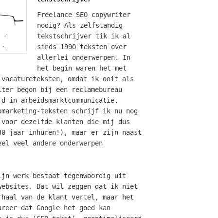
Freelance SEO copywriter
nodig? Als zelfstandig
tekstschrijver tik ik al
sinds 1990 teksten over
allerlei onderwerpen. In
het begin waren het met
 vacatureteksten, omdat ik ooit als
iter begon bij een reclamebureau
rd in arbeidsmarktcommunicatie.
bmarketing-teksten schrijf ik nu nog
 voor dezelfde klanten die mij dus
30 jaar inhuren!), maar er zijn naast
eel veel andere onderwerpen
ijn werk bestaat tegenwoordig uit
websites. Dat wil zeggen dat ik niet
rhaal van de klant vertel, maar het
ureer dat Google het goed kan