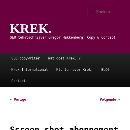
Spring
naar
Zoe
de
KREK.
primaire
inhoud
SEO tekstschrijver Gregor Hakkenberg, Copy & Concept
Hoofdmenu
SEO copywriter
Wat doet Krek. ?
Krek International
Klanten over Krek.
BLOG
Contact
Afbeeldingsnavigatie
← Vorige
Volgende →
Screen shot abonnement