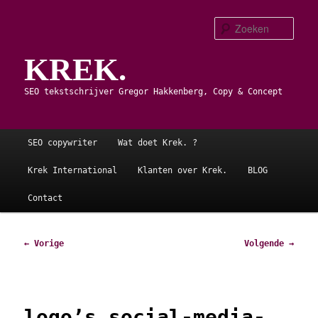
Spring
naar
Zoe
de
KREK.
primaire
inhoud
SEO tekstschrijver Gregor Hakkenberg, Copy & Concept
Hoofdmenu
SEO copywriter
Wat doet Krek. ?
Krek International
Klanten over Krek.
BLOG
Contact
Afbeeldingsnavigatie
← Vorige
Volgende →
logo’s social-media-