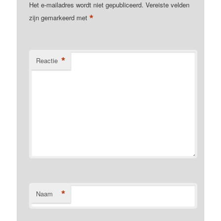
Het e-mailadres wordt niet gepubliceerd.
Vereiste velden
*
zijn gemarkeerd met
*
Reactie
*
Naam