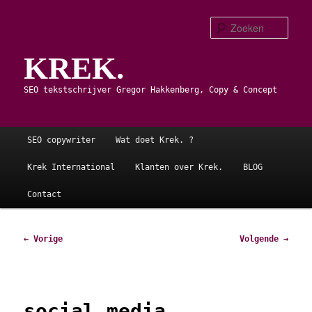
Spring
naar
Zoe
de
KREK.
primaire
inhoud
SEO tekstschrijver Gregor Hakkenberg, Copy & Concept
Hoofdmenu
SEO copywriter
Wat doet Krek. ?
Krek International
Klanten over Krek.
BLOG
Contact
Afbeeldingsnavigatie
← Vorige
Volgende →
social media