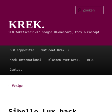
Spring
naar
Zoe
de
KREK.
primaire
inhoud
SEO tekstschrijver Gregor Hakkenberg, Copy & Concept
Hoofdmenu
SEO copywriter
Wat doet Krek. ?
Krek International
Klanten over Krek.
BLOG
Contact
Afbeeldingsnavigatie
← Vorige
Sibelle Lux back