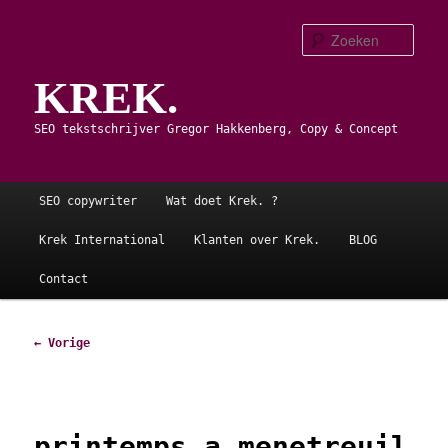
Spring
naar
Zoe
de
KREK.
primaire
inhoud
SEO tekstschrijver Gregor Hakkenberg, Copy & Concept
Hoofdmenu
SEO copywriter
Wat doet Krek. ?
Krek International
Klanten over Krek.
BLOG
Contact
Afbeeldingsnavigatie
← Vorige
printemps a menetreuil