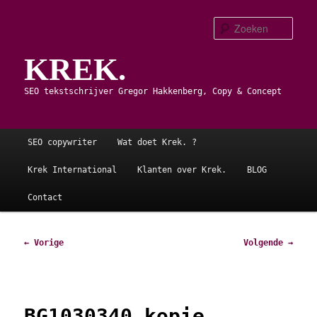
Spring
naar
Zoe
de
KREK.
primaire
inhoud
SEO tekstschrijver Gregor Hakkenberg, Copy & Concept
Hoofdmenu
SEO copywriter
Wat doet Krek. ?
Krek International
Klanten over Krek.
BLOG
Contact
Afbeeldingsnavigatie
← Vorige
Volgende →
BG1030340 kopie