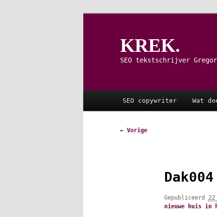
Spring
naar
de
KREK.
primaire
inhoud
SEO tekstschrijver Gregor
Hoofdmenu
SEO copywriter
Wat do
Afbeeldingsnavigatie
← Vorige
Dak004
Gepubliceerd
22
nieuwe huis in 