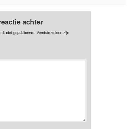
reactie achter
rdt niet gepubliceerd.
Vereiste velden zijn