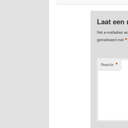
Laat een 
Het e-mailadres wo
*
gemarkeerd met
*
Reactie