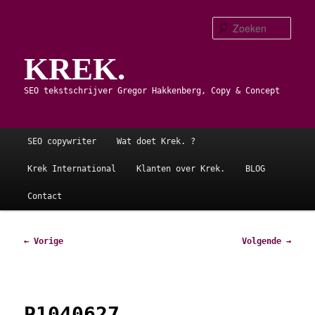
Spring
naar
Zoe
de
KREK.
primaire
inhoud
SEO tekstschrijver Gregor Hakkenberg, Copy & Concept
Hoofdmenu
SEO copywriter
Wat doet Krek. ?
Krek International
Klanten over Krek.
BLOG
Contact
Afbeeldingsnavigatie
← Vorige
Volgende →
P1040627