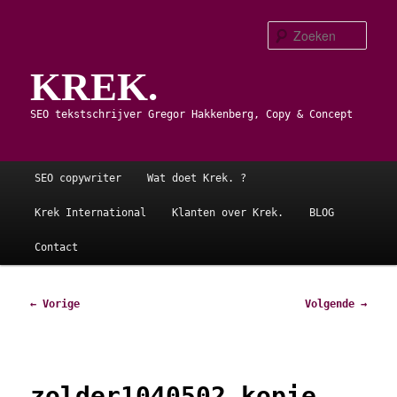
Spring
naar
Zoe
de
KREK.
primaire
inhoud
SEO tekstschrijver Gregor Hakkenberg, Copy & Concept
Hoofdmenu
SEO copywriter
Wat doet Krek. ?
Krek International
Klanten over Krek.
BLOG
Contact
Afbeeldingsnavigatie
← Vorige
Volgende →
zolder1040502 kopie