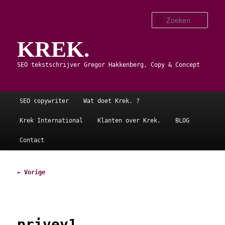
Spring
naar
Zoe
de
KREK.
primaire
inhoud
SEO tekstschrijver Gregor Hakkenberg, Copy & Concept
Hoofdmenu
SEO copywriter
Wat doet Krek. ?
Krek International
Klanten over Krek.
BLOG
Contact
Afbeeldingsnavigatie
← Vorige
privey1