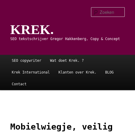
Spring
naar
Zoe
de
KREK.
primaire
inhoud
SEO tekstschrijver Gregor Hakkenberg, Copy & Concept
Hoofdmenu
SEO copywriter
Wat doet Krek. ?
Krek International
Klanten over Krek.
BLOG
Contact
Afbeeldingsnavigatie
Mobielwiegje, veilig