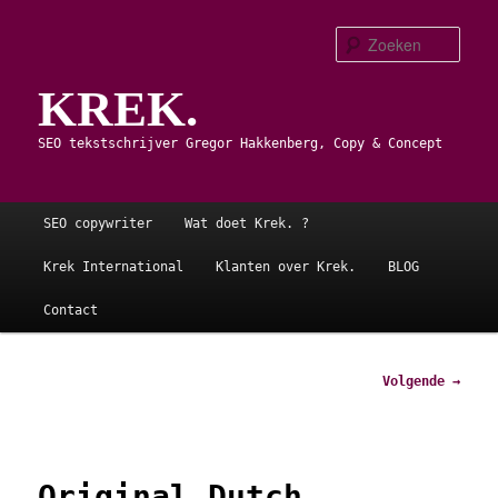
Spring
naar
Zoe
de
KREK.
primaire
inhoud
SEO tekstschrijver Gregor Hakkenberg, Copy & Concept
Hoofdmenu
SEO copywriter
Wat doet Krek. ?
Krek International
Klanten over Krek.
BLOG
Contact
Afbeeldingsnavigatie
Volgende →
Original Dutch