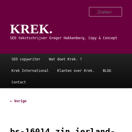
Spring
naar
Zoe
de
KREK.
primaire
inhoud
SEO tekstschrijver Gregor Hakkenberg, Copy & Concept
Hoofdmenu
SEO copywriter
Wat doet Krek. ?
Krek International
Klanten over Krek.
BLOG
Contact
Afbeeldingsnavigatie
← Vorige
bs-16014_zin_ierland-