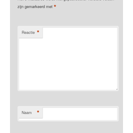
*
zijn gemarkeerd met
*
Reactie
*
Naam