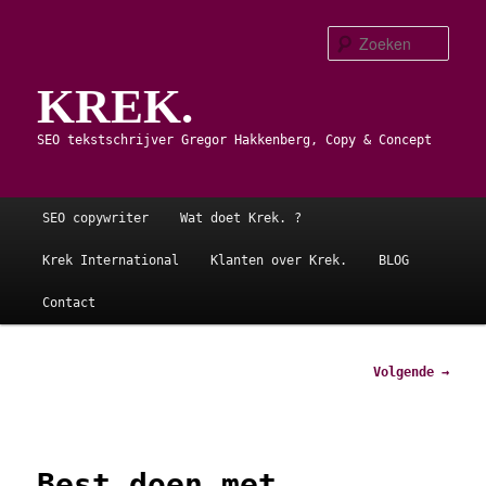
Spring
naar
Zoe
de
KREK.
primaire
inhoud
SEO tekstschrijver Gregor Hakkenberg, Copy & Concept
Hoofdmenu
SEO copywriter
Wat doet Krek. ?
Krek International
Klanten over Krek.
BLOG
Contact
Afbeeldingsnavigatie
Volgende →
Best doen met