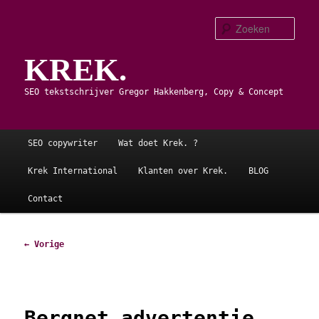
Spring
naar
Zoe
de
KREK.
primaire
inhoud
SEO tekstschrijver Gregor Hakkenberg, Copy & Concept
Hoofdmenu
SEO copywriter
Wat doet Krek. ?
Krek International
Klanten over Krek.
BLOG
Contact
Afbeeldingsnavigatie
← Vorige
Bergnet advertentie