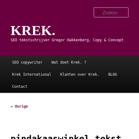
Spring
naar
Zoe
de
KREK.
primaire
inhoud
SEO tekstschrijver Gregor Hakkenberg, Copy & Concept
Hoofdmenu
SEO copywriter
Wat doet Krek. ?
Krek International
Klanten over Krek.
BLOG
Contact
Afbeeldingsnavigatie
← Vorige
pindakaaswinkel tekst