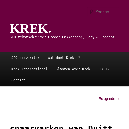
Spring
naar
Zoe
de
KREK.
primaire
inhoud
SEO tekstschrijver Gregor Hakkenberg, Copy & Concept
Hoofdmenu
SEO copywriter
Wat doet Krek. ?
Krek International
Klanten over Krek.
BLOG
Contact
Afbeeldingsnavigatie
Volgende →
spaarvarken van Duitt