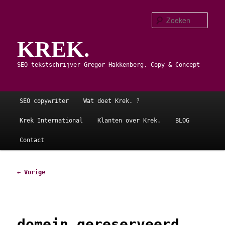
Spring
naar
Zoe
de
KREK.
primaire
inhoud
SEO tekstschrijver Gregor Hakkenberg, Copy & Concept
Hoofdmenu
SEO copywriter
Wat doet Krek. ?
Krek International
Klanten over Krek.
BLOG
Contact
Afbeeldingsnavigatie
← Vorige
domein gereserveerd