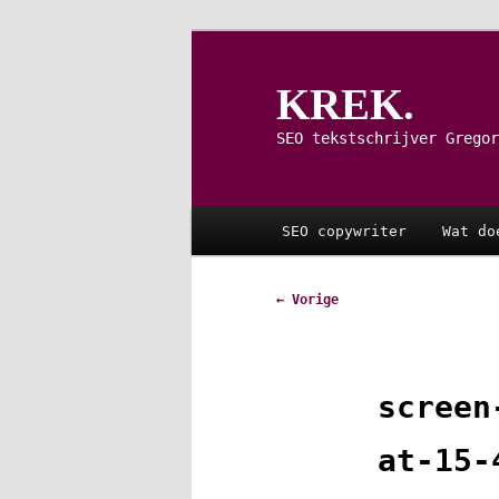
Spring
naar
de
KREK.
primaire
inhoud
SEO tekstschrijver Gregor
Hoofdmenu
SEO copywriter
Wat do
Afbeeldingsnavigatie
← Vorige
screen
at-15-