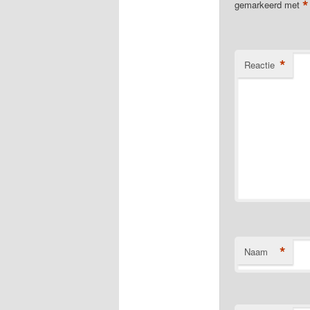
*
gemarkeerd met
*
Reactie
*
Naam