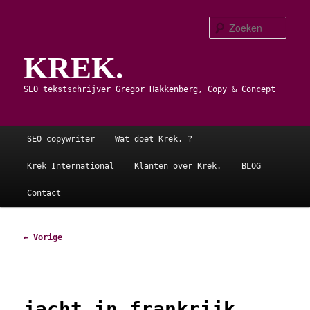
Spring
naar
Zoe
de
KREK.
primaire
inhoud
SEO tekstschrijver Gregor Hakkenberg, Copy & Concept
Hoofdmenu
SEO copywriter
Wat doet Krek. ?
Krek International
Klanten over Krek.
BLOG
Contact
Afbeeldingsnavigatie
← Vorige
jacht in frankrijk