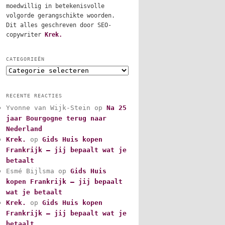
moedwillig in betekenisvolle
volgorde gerangschikte woorden.
Dit alles geschreven door SEO-
copywriter
Krek.
CATEGORIEËN
C
a
t
RECENTE REACTIES
e
Yvonne van Wijk-Stein
op
Na 25
g
jaar Bourgogne terug naar
o
r
Nederland
i
Krek.
op
Gids Huis kopen
e
Frankrijk – jij bepaalt wat je
ë
betaalt
n
Esmé Bijlsma
op
Gids Huis
kopen Frankrijk – jij bepaalt
wat je betaalt
Krek.
op
Gids Huis kopen
Frankrijk – jij bepaalt wat je
betaalt