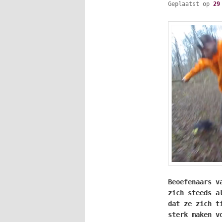
Geplaatst op
29
Beoefenaars v
zich steeds a
dat ze zich t
sterk maken v