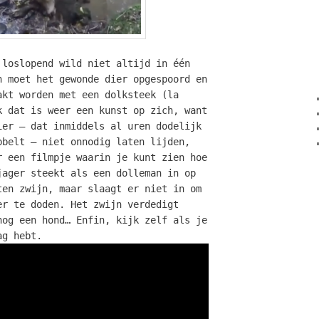
 loslopend wild niet altijd in één
n moet het gewonde dier opgespoord en
akt worden met een dolksteek (la
k dat is weer een kunst op zich, want
ier – dat inmiddels al uren dodelijk
bbelt – niet onnodig laten lijden,
r een filmpje waarin je kunt zien hoe
jager steekt als een dolleman in op
ten zwijn, maar slaagt er niet in om
er te doden. Het zwijn verdedigt
nog een hond… Enfin, kijk zelf als je
ag hebt.