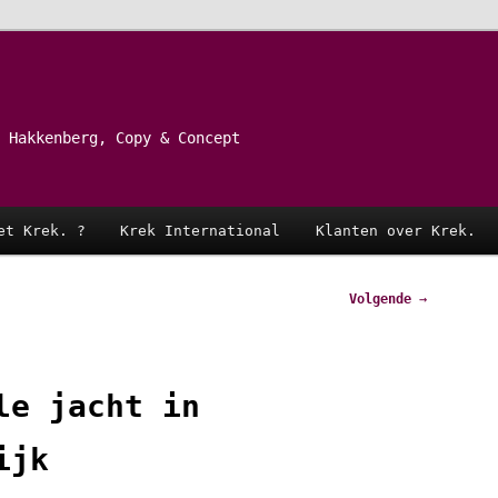
 Hakkenberg, Copy & Concept
et Krek. ?
Krek International
Klanten over Krek.
Volgende
→
le jacht in
ijk