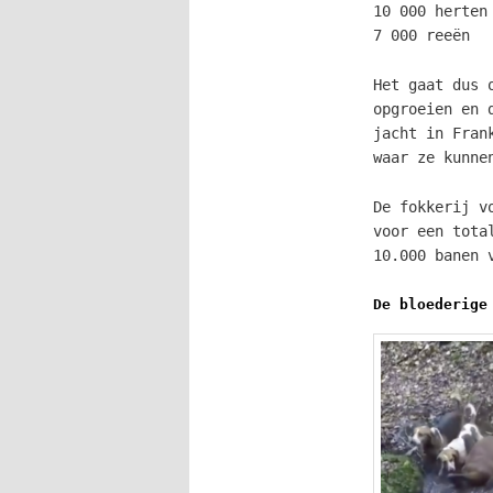
10 000 herten
7 000 reeën
Het gaat dus 
opgroeien en 
jacht in Fran
waar ze kunne
De fokkerij v
voor een tota
10.000 banen 
De bloederige