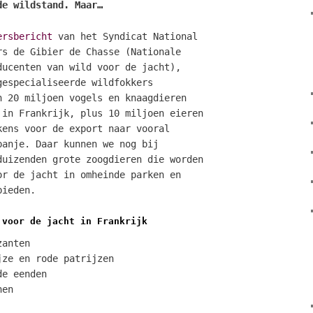
de wildstand. Maar…
ersbericht
van het Syndicat National
rs de Gibier de Chasse (Nationale
ducenten van wild voor de jacht),
gespecialiseerde wildfokkers
n 20 miljoen vogels en knaagdieren
 in Frankrijk, plus 10 miljoen eieren
kens voor de export naar vooral
panje. Daar kunnen we nog bij
duizenden grote zoogdieren die worden
or de jacht in omheinde parken en
bieden.
 voor de jacht in Frankrijk
zanten
jze en rode patrijzen
de eenden
nen