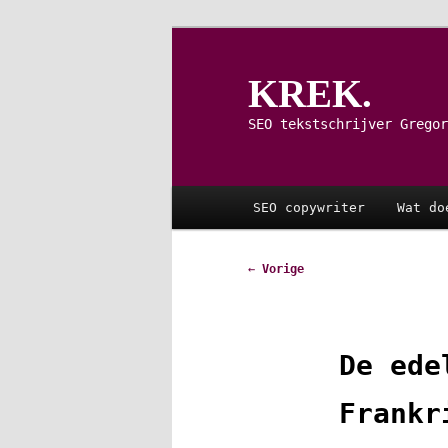
Spring
naar
de
KREK.
primaire
inhoud
SEO tekstschrijver Gregor
Hoofdmenu
SEO copywriter
Wat do
Bericht
←
Vorige
navigatie
De ede
Frankr