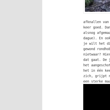
afknallen van
keer goed. Da
alsnog afgema
dague). En oo
je wilt het d
gewond rondho
nietwaar? Hie
dat gaat. De 
het aangescho
het in één ke
zich, grijpt 
een sterke ma