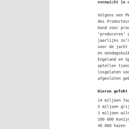
evenwicht in 
Volgens een
P
des Producteu
bond voor pro
‘produceren’ 
jaarlijks zo’
voor de jacht
en eendagskui
Engeland en S
optellen tien
losgelaten vo
afgesloten ge
Dieren gefokt
14 miljoen fa
5 miljoen gri
1 miljoen wil
100 000 konij
40 000 hazen