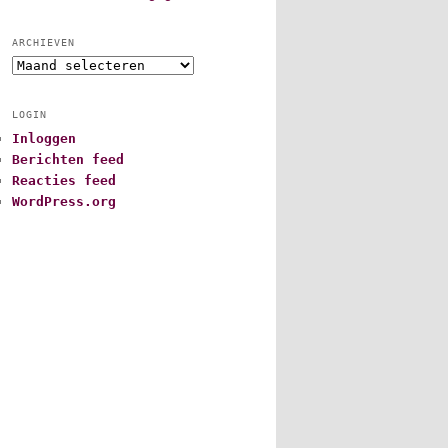
ARCHIEVEN
A
r
c
LOGIN
h
Inloggen
i
Berichten feed
e
v
Reacties feed
e
WordPress.org
n