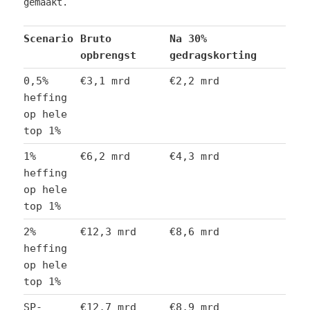
gemaakt.
Scenario
Bruto
Na 30%
opbrengst
gedragskorting
0,5%
€3,1 mrd
€2,2 mrd
heffing
op hele
top 1%
1%
€6,2 mrd
€4,3 mrd
heffing
op hele
top 1%
2%
€12,3 mrd
€8,6 mrd
heffing
op hele
top 1%
SP-
€12,7 mrd
€8,9 mrd