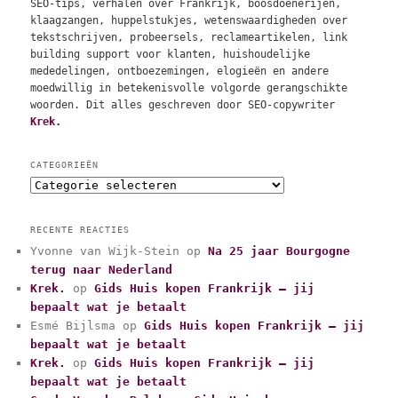
SEO-tips, verhalen over Frankrijk, boosdoenerijen,
klaagzangen, huppelstukjes, wetenswaardigheden over
tekstschrijven, probeersels, reclameartikelen, link
building support voor klanten, huishoudelijke
mededelingen, ontboezemingen, elogieën en andere
moedwillig in betekenisvolle volgorde gerangschikte
woorden. Dit alles geschreven door SEO-copywriter
Krek.
CATEGORIEËN
C
a
t
RECENTE REACTIES
e
Yvonne van Wijk-Stein
op
Na 25 jaar Bourgogne
g
terug naar Nederland
o
r
Krek.
op
Gids Huis kopen Frankrijk – jij
i
bepaalt wat je betaalt
e
Esmé Bijlsma
op
Gids Huis kopen Frankrijk – jij
ë
bepaalt wat je betaalt
n
Krek.
op
Gids Huis kopen Frankrijk – jij
bepaalt wat je betaalt