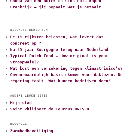
Gonda Van den Bulck
op
Gids Huis kopen
Frankrijk – jij bepaalt wat je betaalt
NIEUWSTE BERICHTEN
De 1% rijksten belasten, wat levert dat
concreet op ?
Na 25 jaar Bourgogne terug naar Nederland
Typical Dutch Food – How original is your
Stroopwafel?
Wat kost een verzekering tegen klimaatrisico’s?
Onvoorwaardelijk basisinkomen voor daklozen. De
regering faalt. Wat kunnen bedrijven doen?
ANDERE LEUKE SITES
Mijn stad
Saint Philibert de Tournus UNESCO
BLOGROLL
Zwembadbeveiliging