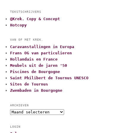
TEKSTSCHRIJVERS
@Krek. Copy & Concept
Hotcopy
VAN OF MET KREK.
Caravanstallingen in Europa
Frans OG van particulieren
Hollandais en France
Meubels uit de jaren '50
Piscines de Bourgogne
Saint Philibert de Tournus UNESCO
Sites de Tournus
Zwembaden in Bourgogne
ARCHIEVEN
A
r
c
LOGIN
h