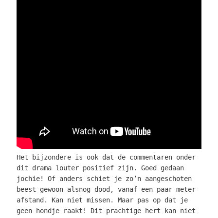
Het bijzondere is ook dat de commentaren onder
dit drama louter positief zijn. Goed gedaan
jochie! Of anders schiet je zo’n aangeschoten
beest gewoon alsnog dood, vanaf een paar meter
afstand. Kan niet missen. Maar pas op dat je
geen hondje raakt! Dit prachtige hert kan niet