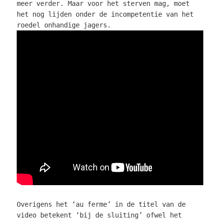
meer verder. Maar voor het sterven mag, moet
het nog lijden onder de incompetentie van het
roedel onhandige jagers.
Overigens het ‘au ferme’ in de titel van de
video betekent ‘bij de sluiting’ ofwel het