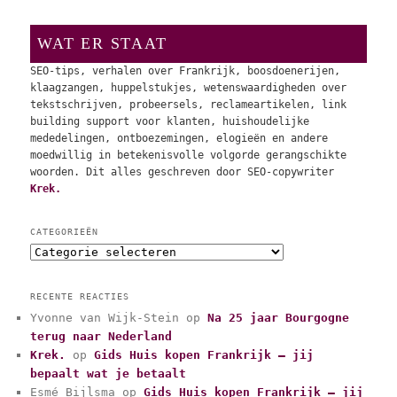
WAT ER STAAT
SEO-tips, verhalen over Frankrijk, boosdoenerijen,
klaagzangen, huppelstukjes, wetenswaardigheden over
tekstschrijven, probeersels, reclameartikelen, link
building support voor klanten, huishoudelijke
mededelingen, ontboezemingen, elogieën en andere
moedwillig in betekenisvolle volgorde gerangschikte
woorden. Dit alles geschreven door SEO-copywriter
Krek.
CATEGORIEËN
C
a
t
RECENTE REACTIES
e
Yvonne van Wijk-Stein
op
Na 25 jaar Bourgogne
g
terug naar Nederland
o
r
Krek.
op
Gids Huis kopen Frankrijk – jij
i
bepaalt wat je betaalt
e
Esmé Bijlsma
op
Gids Huis kopen Frankrijk – jij