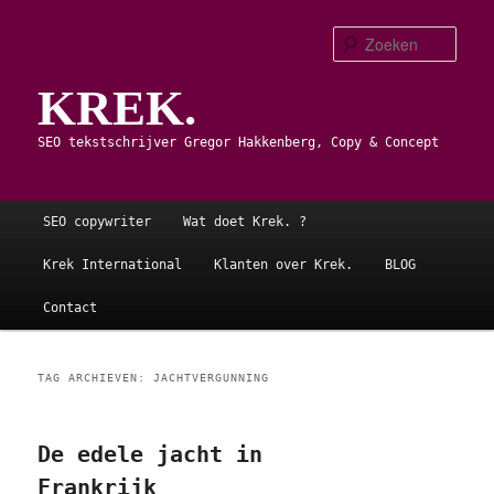
Spring
Spring
naar
naar
Zoe
de
de
KREK.
primaire
secundaire
inhoud
inhoud
SEO tekstschrijver Gregor Hakkenberg, Copy & Concept
Hoofdmenu
SEO copywriter
Wat doet Krek. ?
Krek International
Klanten over Krek.
BLOG
Contact
TAG ARCHIEVEN:
JACHTVERGUNNING
De edele jacht in
Frankrijk