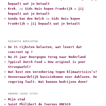
ë
bepaalt wat je betaalt
n
Krek.
op
Gids Huis kopen Frankrijk – jij
bepaalt wat je betaalt
Gonda Van den Bulck
op
Gids Huis kopen
Frankrijk – jij bepaalt wat je betaalt
NIEUWSTE BERICHTEN
De 1% rijksten belasten, wat levert dat
concreet op ?
Na 25 jaar Bourgogne terug naar Nederland
Typical Dutch Food – How original is your
Stroopwafel?
Wat kost een verzekering tegen klimaatrisico’s?
Onvoorwaardelijk basisinkomen voor daklozen. De
regering faalt. Wat kunnen bedrijven doen?
ANDERE LEUKE SITES
Mijn stad
Saint Philibert de Tournus UNESCO