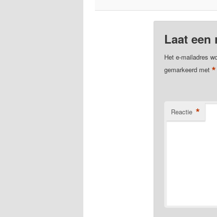
Laat een 
Het e-mailadres wo
*
gemarkeerd met
*
Reactie