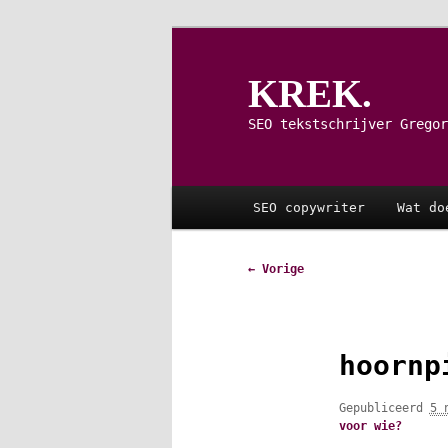
Spring
naar
de
KREK.
primaire
inhoud
SEO tekstschrijver Gregor
Hoofdmenu
SEO copywriter
Wat do
Afbeeldingsnavigatie
← Vorige
hoornp
Gepubliceerd
5 
voor wie?