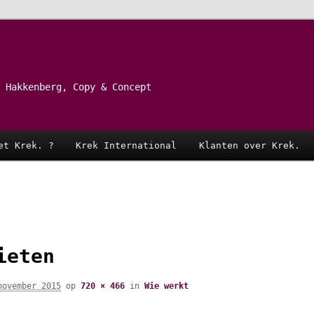
 Hakkenberg, Copy & Concept
et Krek. ?
Krek International
Klanten over Krek.
ieten
november 2015
op
720 × 466
in
Wie werkt