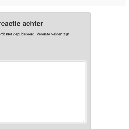
reactie achter
rdt niet gepubliceerd.
Vereiste velden zijn