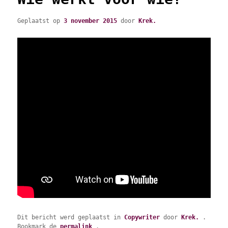
Geplaatst op
3 november 2015
door
Krek.
Dit bericht werd geplaatst in
Copywriter
door
Krek.
.
Bookmark de
permalink
.