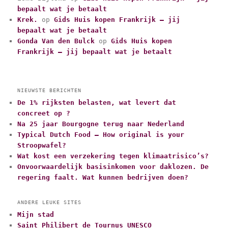
ë
bepaalt wat je betaalt
n
Krek.
op
Gids Huis kopen Frankrijk – jij
bepaalt wat je betaalt
Gonda Van den Bulck
op
Gids Huis kopen
Frankrijk – jij bepaalt wat je betaalt
NIEUWSTE BERICHTEN
De 1% rijksten belasten, wat levert dat
concreet op ?
Na 25 jaar Bourgogne terug naar Nederland
Typical Dutch Food – How original is your
Stroopwafel?
Wat kost een verzekering tegen klimaatrisico’s?
Onvoorwaardelijk basisinkomen voor daklozen. De
regering faalt. Wat kunnen bedrijven doen?
ANDERE LEUKE SITES
Mijn stad
Saint Philibert de Tournus UNESCO