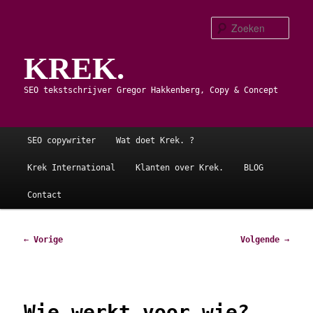
Spring
naar
Zoe
de
KREK.
primaire
inhoud
SEO tekstschrijver Gregor Hakkenberg, Copy & Concept
Hoofdmenu
SEO copywriter
Wat doet Krek. ?
Krek International
Klanten over Krek.
BLOG
Contact
Bericht
←
Vorige
Volgende
→
navigatie
Wie werkt voor wie?