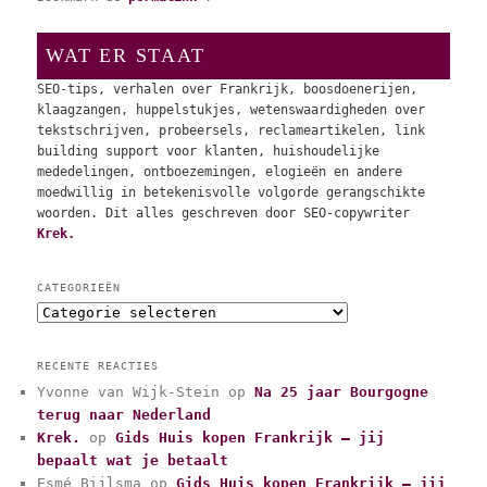
WAT ER STAAT
SEO-tips, verhalen over Frankrijk, boosdoenerijen,
klaagzangen, huppelstukjes, wetenswaardigheden over
tekstschrijven, probeersels, reclameartikelen, link
building support voor klanten, huishoudelijke
mededelingen, ontboezemingen, elogieën en andere
moedwillig in betekenisvolle volgorde gerangschikte
woorden. Dit alles geschreven door SEO-copywriter
Krek.
CATEGORIEËN
C
a
t
RECENTE REACTIES
e
Yvonne van Wijk-Stein
op
Na 25 jaar Bourgogne
g
terug naar Nederland
o
r
Krek.
op
Gids Huis kopen Frankrijk – jij
i
bepaalt wat je betaalt
e
Esmé Bijlsma
op
Gids Huis kopen Frankrijk – jij