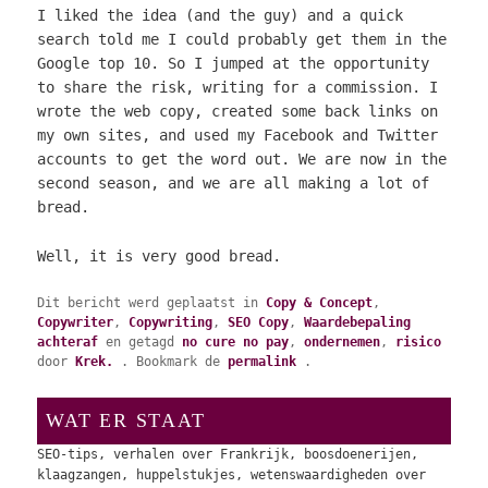
I liked the idea (and the guy) and a quick
search told me I could probably get them in the
Google top 10. So I jumped at the opportunity
to share the risk, writing for a commission. I
wrote the web copy, created some back links on
my own sites, and used my Facebook and Twitter
accounts to get the word out. We are now in the
second season, and we are all making a lot of
bread.
Well, it is very good bread.
Dit bericht werd geplaatst in
Copy & Concept
,
Copywriter
,
Copywriting
,
SEO Copy
,
Waardebepaling
achteraf
en getagd
no cure no pay
,
ondernemen
,
risico
door
Krek.
. Bookmark de
permalink
.
WAT ER STAAT
SEO-tips, verhalen over Frankrijk, boosdoenerijen,
klaagzangen, huppelstukjes, wetenswaardigheden over