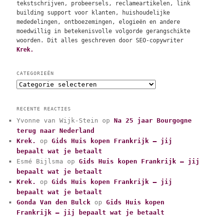
tekstschrijven, probeersels, reclameartikelen, link
building support voor klanten, huishoudelijke
mededelingen, ontboezemingen, elogieën en andere
moedwillig in betekenisvolle volgorde gerangschikte
woorden. Dit alles geschreven door SEO-copywriter
Krek.
CATEGORIEËN
C
a
t
RECENTE REACTIES
e
Yvonne van Wijk-Stein
op
Na 25 jaar Bourgogne
g
terug naar Nederland
o
r
Krek.
op
Gids Huis kopen Frankrijk – jij
i
bepaalt wat je betaalt
e
Esmé Bijlsma
op
Gids Huis kopen Frankrijk – jij
ë
bepaalt wat je betaalt
n
Krek.
op
Gids Huis kopen Frankrijk – jij
bepaalt wat je betaalt
Gonda Van den Bulck
op
Gids Huis kopen
Frankrijk – jij bepaalt wat je betaalt