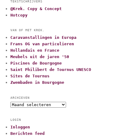
TEKSTSCHRIJVERS
@Krek. Copy & Concept
Hotcopy
VAN OF MET KREK.
Caravanstallingen in Europa
Frans OG van particulieren
Hollandais en France
Meubels uit de jaren '50
Piscines de Bourgogne
Saint Philibert de Tournus UNESCO
Sites de Tournus
Zwembaden in Bourgogne
ARCHIEVEN
A
r
c
LOGIN
h
Inloggen
i
Berichten feed
e