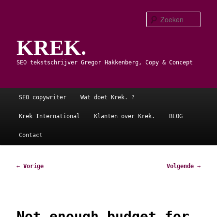
Spring
naar
Zoe
de
KREK.
primaire
inhoud
SEO tekstschrijver Gregor Hakkenberg, Copy & Concept
Hoofdmenu
SEO copywriter
Wat doet Krek. ?
Krek International
Klanten over Krek.
BLOG
Contact
Bericht
←
Vorige
Volgende
→
navigatie
Not enough budget for