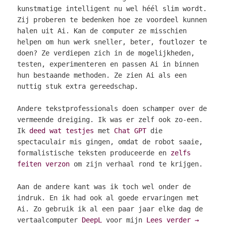
kunstmatige intelligent nu wel héél slim wordt.
Zij proberen te bedenken hoe ze voordeel kunnen
halen uit Ai. Kan de computer ze misschien
helpen om hun werk sneller, beter, foutlozer te
doen? Ze verdiepen zich in de mogelijkheden,
testen, experimenteren en passen Ai in binnen
hun bestaande methoden. Ze zien Ai als een
nuttig stuk extra gereedschap.
Andere tekstprofessionals doen schamper over de
vermeende dreiging. Ik was er zelf ook zo-een.
Ik
deed wat testjes
met
Chat GPT
die
spectaculair mis gingen, omdat de robot saaie,
formalistische teksten produceerde en
zelfs
feiten verzon
om zijn verhaal rond te krijgen.
Aan de andere kant was ik toch wel onder de
indruk. En ik had ook al goede ervaringen met
Ai. Zo gebruik ik al een paar jaar elke dag de
vertaalcomputer
DeepL
voor mijn
Lees verder
→