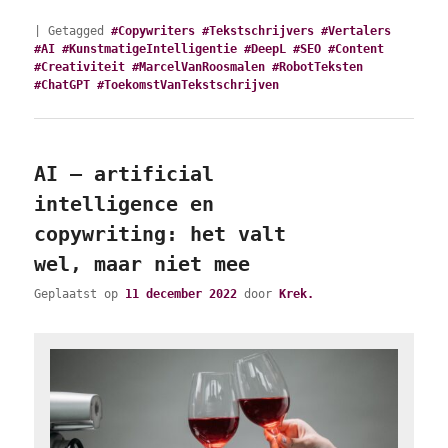
|
Getagged
#Copywriters #Tekstschrijvers #Vertalers
#AI #KunstmatigeIntelligentie #DeepL #SEO #Content
#Creativiteit #MarcelVanRoosmalen #RobotTeksten
#ChatGPT #ToekomstVanTekstschrijven
AI – artificial
intelligence en
copywriting: het valt
wel, maar niet mee
Geplaatst op
11 december 2022
door
Krek.