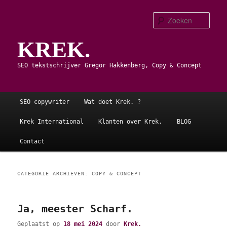
Spring
Spring
naar
naar
Zoe
de
de
KREK.
primaire
secundaire
inhoud
inhoud
SEO tekstschrijver Gregor Hakkenberg, Copy & Concept
Hoofdmenu
SEO copywriter
Wat doet Krek. ?
Krek International
Klanten over Krek.
BLOG
Contact
CATEGORIE ARCHIEVEN:
COPY & CONCEPT
Ja, meester Scharf.
Geplaatst op
18 mei 2024
door
Krek.