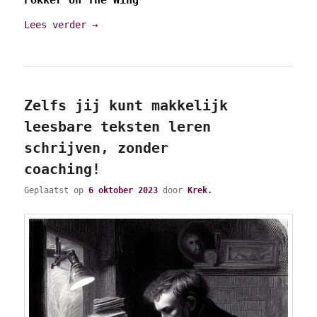
Fokker on The Wing
Lees verder
→
Zelfs jij kunt makkelijk
leesbare teksten leren
schrijven, zonder
coaching!
Geplaatst op
6 oktober 2023
door
Krek.