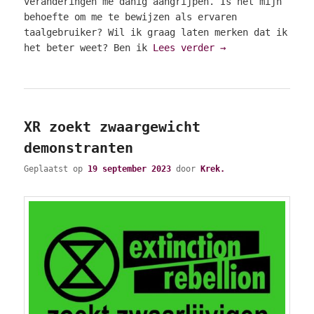
veranderingen me danig aangrijpen. Is het mijn
behoefte om me te bewijzen als ervaren
taalgebruiker? Wil ik graag laten merken dat ik
het beter weet? Ben ik
Lees verder
→
XR zoekt zwaargewicht
demonstranten
Geplaatst op
19 september 2023
door
Krek.