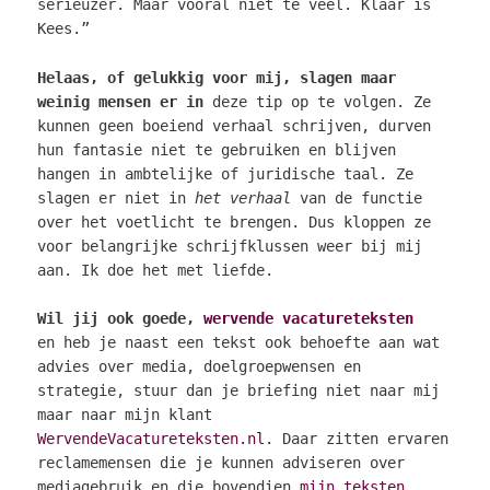
serieuzer. Maar vooral niet te veel. Klaar is
Kees.”
Helaas, of gelukkig voor mij, slagen maar
weinig mensen er in
deze tip op te volgen. Ze
kunnen geen boeiend verhaal schrijven, durven
hun fantasie niet te gebruiken en blijven
hangen in ambtelijke of juridische taal. Ze
slagen er niet in
het verhaal
van de functie
over het voetlicht te brengen. Dus kloppen ze
voor belangrijke schrijfklussen weer bij mij
aan. Ik doe het met liefde.
Wil jij ook goede,
wervende vacatureteksten
en heb je naast een tekst ook behoefte aan wat
advies over media, doelgroepwensen en
strategie, stuur dan je briefing niet naar mij
maar naar mijn klant
WervendeVacatureteksten.nl
. Daar zitten ervaren
reclamemensen die je kunnen adviseren over
mediagebruik en die bovendien
mijn teksten