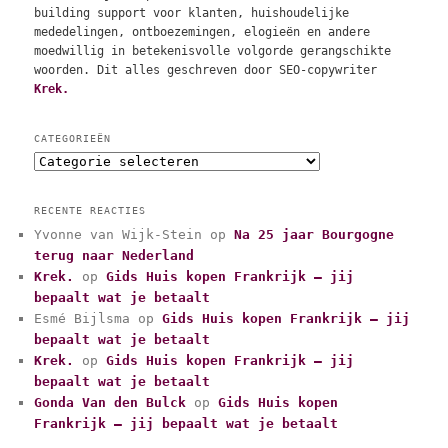
building support voor klanten, huishoudelijke
mededelingen, ontboezemingen, elogieën en andere
moedwillig in betekenisvolle volgorde gerangschikte
woorden. Dit alles geschreven door SEO-copywriter
Krek.
CATEGORIEËN
C
a
t
RECENTE REACTIES
e
Yvonne van Wijk-Stein
op
Na 25 jaar Bourgogne
g
terug naar Nederland
o
r
Krek.
op
Gids Huis kopen Frankrijk – jij
i
bepaalt wat je betaalt
e
Esmé Bijlsma
op
Gids Huis kopen Frankrijk – jij
ë
bepaalt wat je betaalt
n
Krek.
op
Gids Huis kopen Frankrijk – jij
bepaalt wat je betaalt
Gonda Van den Bulck
op
Gids Huis kopen
Frankrijk – jij bepaalt wat je betaalt