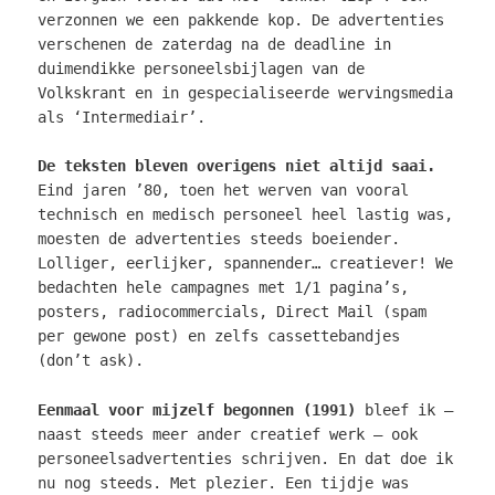
verzonnen we een pakkende kop. De advertenties
verschenen de zaterdag na de deadline in
duimendikke personeelsbijlagen van de
Volkskrant en in gespecialiseerde wervingsmedia
als ‘Intermediair’.
De teksten bleven overigens niet altijd saai.
Eind jaren ’80, toen het werven van vooral
technisch en medisch personeel heel lastig was,
moesten de advertenties steeds boeiender.
Lolliger, eerlijker, spannender… creatiever! We
bedachten hele campagnes met 1/1 pagina’s,
posters, radiocommercials, Direct Mail (spam
per gewone post) en zelfs cassettebandjes
(don’t ask).
Eenmaal voor mijzelf begonnen (1991)
bleef ik –
naast steeds meer ander creatief werk – ook
personeelsadvertenties schrijven. En dat doe ik
nu nog steeds. Met plezier. Een tijdje was