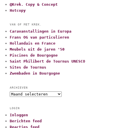
@Krek. Copy & Concept
Hotcopy
VAN OF MET KREK.
Caravanstallingen in Europa
Frans OG van particulieren
Hollandais en France
Meubels uit de jaren '50
Piscines de Bourgogne
Saint Philibert de Tournus UNESCO
Sites de Tournus
Zwembaden in Bourgogne
ARCHIEVEN
A
r
c
LOGIN
h
Inloggen
i
Berichten feed
e
v
Reacties feed