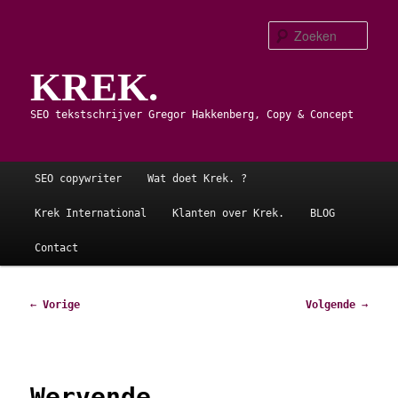
Spring
naar
Zoe
de
KREK.
primaire
inhoud
SEO tekstschrijver Gregor Hakkenberg, Copy & Concept
Hoofdmenu
SEO copywriter
Wat doet Krek. ?
Krek International
Klanten over Krek.
BLOG
Contact
Bericht
←
Vorige
Volgende
→
navigatie
Wervende