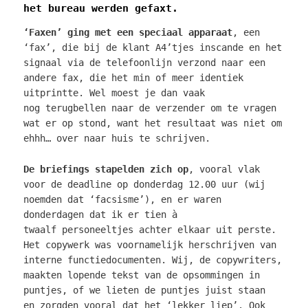
het bureau werden gefaxt.
‘Faxen’ ging met een speciaal apparaat
, een
‘fax’, die bij de klant A4’tjes inscande en het
signaal via de telefoonlijn verzond naar een
andere fax, die het min of meer identiek
uitprintte. Wel moest je dan vaak
nog terugbellen naar de verzender om te vragen
wat er op stond, want het resultaat was niet om
ehhh… over naar huis te schrijven.
De briefings stapelden zich op
, vooral vlak
voor de deadline op donderdag 12.00 uur (wij
noemden dat ‘facsisme’), en er waren
donderdagen dat ik er tien à
twaalf personeeltjes achter elkaar uit perste.
Het copywerk was voornamelijk herschrijven van
interne functiedocumenten. Wij, de copywriters,
maakten lopende tekst van de opsommingen in
puntjes, of we lieten de puntjes juist staan
en zorgden vooral dat het ‘lekker liep’. Ook