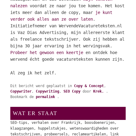
nalezen
voordat ze naar jou toe komen. Het kost
iets meer dan alleen de copy, maar
je kunt
verder ook alles aan ze over laten
.
Initiatiefnemer van WervendeVacatureteksten.nl
is Vaz Dias Advertising, mijn allereerste klant
als freelance tekstschrijver. Ook zij hebben al
bijna 30 jaar ervaring in het wervingsvak.
Probeer het gewoon een keertje
en ontdek hoe
wervend écht goede vacatureteksten kunnen zijn.
Al zeg ik het zelf.
Dit bericht werd geplaatst in
Copy & Concept
,
Copywriter
,
Copywriting
,
SEO Copy
door
Krek.
.
Bookmark de
permalink
.
WAT ER STAAT
SEO-tips, verhalen over Frankrijk, boosdoenerijen,
klaagzangen, huppelstukjes, wetenswaardigheden over
tekstschrijven, probeersels, reclameartikelen, link