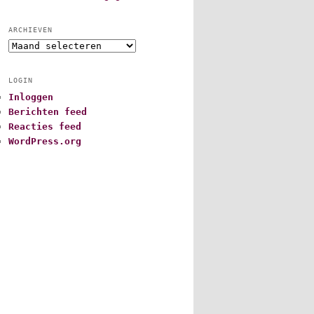
ARCHIEVEN
A
r
c
LOGIN
h
Inloggen
i
Berichten feed
e
v
Reacties feed
e
WordPress.org
n