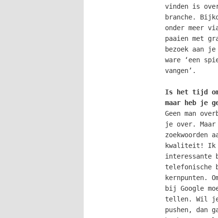
vinden is ove
branche. Bijk
onder meer vi
paaien met gr
bezoek aan je
ware ‘een spi
vangen’.
Is het tijd o
maar heb je g
Geen man over
je over. Maar
zoekwoorden a
kwaliteit! Ik
interessante 
telefonische 
kernpunten. O
bij Google mo
tellen. Wil j
pushen, dan g