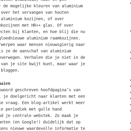
r de mogelijke kleuren van aluminium
 over het vervangen van houten
 aluminium kozijnen, of over
mkozijnen met HR++ glas. Of over
ecten bij klanten, en hoe blij die nu
gloednieuwe aluminium raamkozijnen.
rwerpen waar mensen nieuwsgierig naar
ls ze de aanschaf van aluminium
overwegen. Verhalen die je niet in de
 van je site kwijt kunt, maar waar je
 bloggen.
aaien
kwoord geschreven hoofdpagina’s van
l je doelgericht naar klanten met een
ke vraag. Een blog-artikel werkt meer
je periodiek met gulle hand
nd je centrale webstek. Zo maak je
anten (en Google!) duidelijk dat op
kens nieuwe waardevolle informatie te