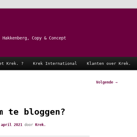
 Hakkenberg, Copy & Concept
et Krek. ?
Krek International
Klanten over Krek.
Volgende
→
m te bloggen?
 april 2021
door
Krek.