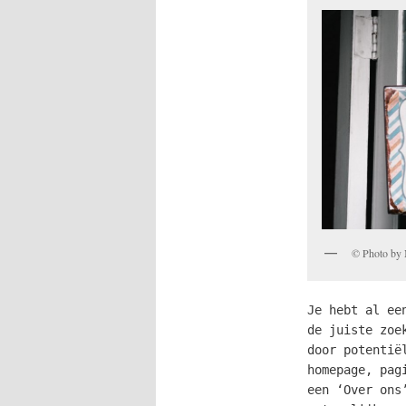
© Photo by 
Je hebt al ee
de juiste zoe
door potentië
homepage, pag
een ‘Over ons