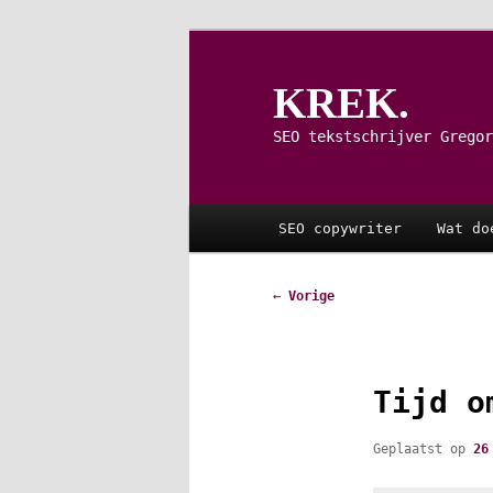
Spring
naar
de
KREK.
primaire
inhoud
SEO tekstschrijver Gregor
Hoofdmenu
SEO copywriter
Wat do
Bericht
←
Vorige
navigatie
Tijd o
Geplaatst op
26