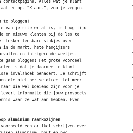
n contactpagina. Alles wat je klant
taat er op. “Klaar.”, zou je zeggen.
m te bloggen!
je van je site er af is, is hoog tijd
de en nieuwe klanten bij de les te
et lekker leesbare stukjes over
n in de markt, hete hangijzers,
orvallen en intrigerende weetjes.
te gaan bloggen! Het grote voordeel
kelen is dat je daarmee je klant
isse invalshoek benadert.
Je schrijft
pen die niet per se direct tot meer
 maar die wel boeiend zijn voor je
 levert informatie die jouw prospects
ennis waar ze wat aan hebben. Even
:
oop aluminium raamkozijnen
jvoorbeeld een artikel schrijven over
tussen aluminium, hout en pvc