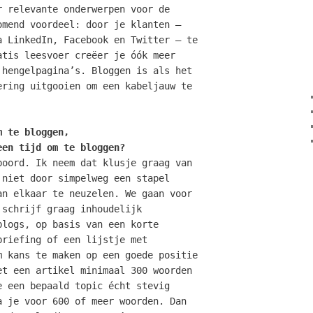
r relevante onderwerpen voor de
omend voordeel: door je klanten –
a LinkedIn, Facebook en Twitter – te
atis leesvoer creëer je óók meer
 hengelpagina’s. Bloggen is als het
ering uitgooien om een kabeljauw te
m te bloggen,
een tijd om te bloggen?
boord. Ik neem dat klusje graag van
 niet door simpelweg een stapel
an elkaar te neuzelen. We gaan voor
 schrijf graag inhoudelijk
blogs, op basis van een korte
briefing of een lijstje met
m kans te maken op een goede positie
et een artikel minimaal 300 woorden
e een bepaald topic écht stevig
a je voor 600 of meer woorden. Dan