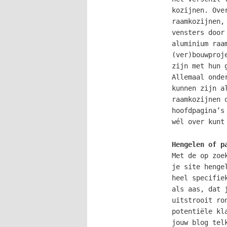
kozijnen. Ove
raamkozijnen,
vensters door
aluminium raa
(ver)bouwproj
zijn met hun 
Allemaal onde
kunnen zijn a
raamkozijnen 
hoofdpagina’s
wél over kunt
Hengelen of p
Met de op zoe
je site henge
heel specifie
als aas, dat 
uitstrooit ro
potentiële kl
jouw blog tel