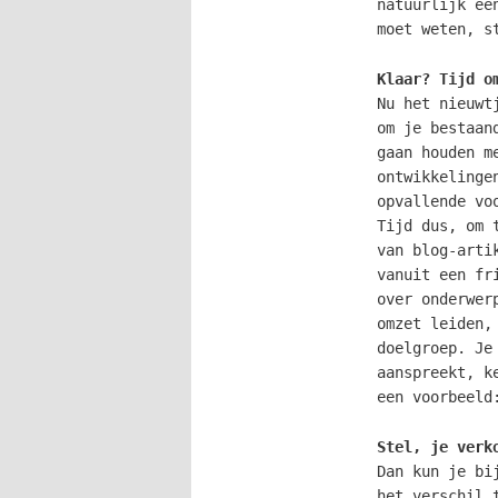
natuurlijk ee
moet weten, s
Klaar? Tijd o
Nu het nieuwt
om je bestaan
gaan houden m
ontwikkelinge
opvallende vo
Tijd dus, om 
van blog-arti
vanuit een fr
over onderwer
omzet leiden,
doelgroep. Je
aanspreekt, k
een voorbeeld
Stel, je verk
Dan kun je bi
het verschil 