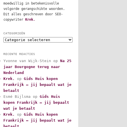
moedwillig in betekenisvolle
volgorde gerangschikte woorden.
Dit alles geschreven door SEO-
copywriter
Krek.
CATEGORIEËN
C
a
t
RECENTE REACTIES
e
Yvonne van Wijk-Stein
op
Na 25
g
jaar Bourgogne terug naar
o
r
Nederland
i
Krek.
op
Gids Huis kopen
e
Frankrijk – jij bepaalt wat je
ë
betaalt
n
Esmé Bijlsma
op
Gids Huis
kopen Frankrijk – jij bepaalt
wat je betaalt
Krek.
op
Gids Huis kopen
Frankrijk – jij bepaalt wat je
betaalt