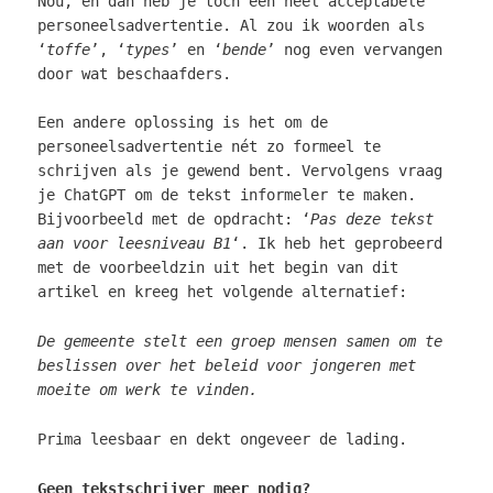
Nou, en dan heb je toch een heel acceptabele
personeelsadvertentie. Al zou ik woorden als
‘
toffe
’, ‘
types
’ en ‘
bende
’ nog even vervangen
door wat beschaafders.
Een andere oplossing is het om de
personeelsadvertentie nét zo formeel te
schrijven als je gewend bent. Vervolgens vraag
je ChatGPT om de tekst informeler te maken.
Bijvoorbeeld met de opdracht: ‘
Pas deze tekst
aan voor leesniveau B1
‘. Ik heb het geprobeerd
met de voorbeeldzin uit het begin van dit
artikel en kreeg het volgende alternatief:
De gemeente stelt een groep mensen samen om te
beslissen over het beleid voor jongeren met
moeite om werk te vinden.
Prima leesbaar en dekt ongeveer de lading.
Geen tekstschrijver meer nodig?