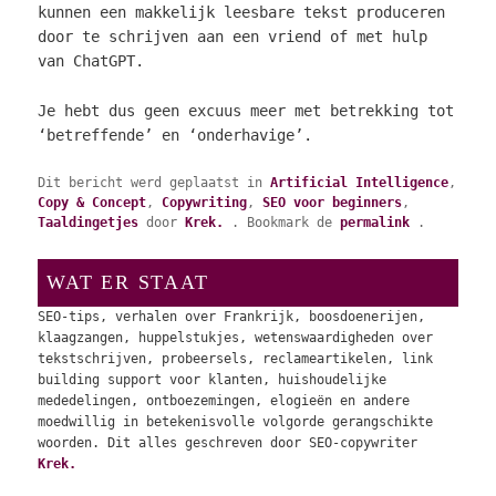
kunnen een makkelijk leesbare tekst produceren
door te schrijven aan een vriend of met hulp
van ChatGPT.
Je hebt dus geen excuus meer met betrekking tot
‘betreffende’ en ‘onderhavige’.
Dit bericht werd geplaatst in
Artificial Intelligence
,
Copy & Concept
,
Copywriting
,
SEO voor beginners
,
Taaldingetjes
door
Krek.
. Bookmark de
permalink
.
WAT ER STAAT
SEO-tips, verhalen over Frankrijk, boosdoenerijen,
klaagzangen, huppelstukjes, wetenswaardigheden over
tekstschrijven, probeersels, reclameartikelen, link
building support voor klanten, huishoudelijke
mededelingen, ontboezemingen, elogieën en andere
moedwillig in betekenisvolle volgorde gerangschikte
woorden. Dit alles geschreven door SEO-copywriter
Krek.