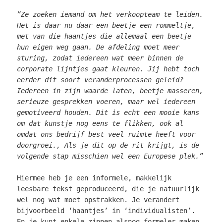
”Ze zoeken iemand om het verkoopteam te leiden.
Het is daar nu daar een beetje een rommeltje,
met van die haantjes die allemaal een beetje
hun eigen weg gaan. De afdeling moet meer
sturing, zodat iedereen wat meer binnen de
corporate lijntjes gaat kleuren. Jij hebt toch
eerder dit soort veranderprocessen geleid?
Iedereen in zijn waarde laten, beetje masseren,
serieuze gesprekken voeren, maar wel iedereen
gemotiveerd houden. Dit is echt een mooie kans
om dat kunstje nog eens te flikken, ook al
omdat ons bedrijf best veel ruimte heeft voor
doorgroei., Als je dit op de rit krijgt, is de
volgende stap misschien wel een Europese plek.”
Hiermee heb je een informele, makkelijk
leesbare tekst geproduceerd, die je natuurlijk
wel nog wat moet opstrakken. Je verandert
bijvoorbeeld ‘haantjes’ in ‘individualisten’.
En je kunt enkele zinnen alsnog formeler maken.