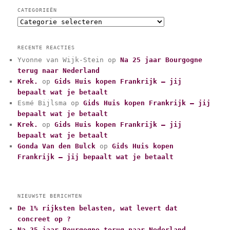
CATEGORIEËN
C
a
t
RECENTE REACTIES
e
Yvonne van Wijk-Stein
op
Na 25 jaar Bourgogne
g
terug naar Nederland
o
r
Krek.
op
Gids Huis kopen Frankrijk – jij
i
bepaalt wat je betaalt
e
Esmé Bijlsma
op
Gids Huis kopen Frankrijk – jij
ë
bepaalt wat je betaalt
n
Krek.
op
Gids Huis kopen Frankrijk – jij
bepaalt wat je betaalt
Gonda Van den Bulck
op
Gids Huis kopen
Frankrijk – jij bepaalt wat je betaalt
NIEUWSTE BERICHTEN
De 1% rijksten belasten, wat levert dat
concreet op ?
Na 25 jaar Bourgogne terug naar Nederland