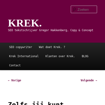
Spring
naar
Zoe
de
KREK.
primaire
inhoud
SEO tekstschrijver Gregor Hakkenberg, Copy & Concept
Hoofdmenu
SEO copywriter
Wat doet Krek. ?
Krek International
Klanten over Krek.
BLOG
Contact
Bericht
←
Vorige
Volgende
→
navigatie
Zelfs jij kunt