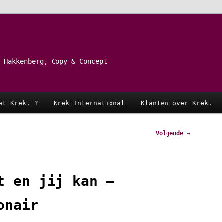
 Hakkenberg, Copy & Concept
et Krek. ?
Krek International
Klanten over Krek.
Volgende
→
t en jij kan –
onair