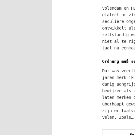
Volendam en H
dialect om zi
seculiere omg
ontwikkelt al
zelfstandig w
niet al te ri
taal nu eenma
Ordnung muß s
Dat was veert
jaren merk ik
danig aangrij
bewijzen als 
laten merken 
überhaupt gew
zijn er taalv
velen. Zoals…