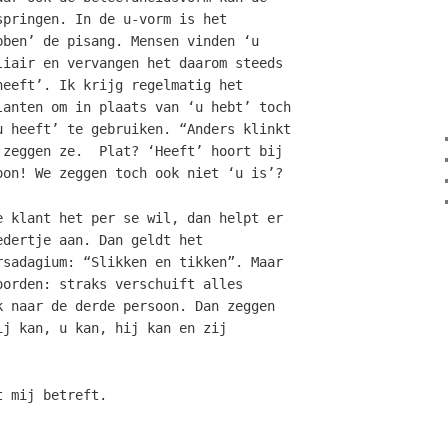
springen. In de u-vorm is het
bben’ de pisang. Mensen vinden ‘u
liair en vervangen het daarom steeds
heeft’. Ik krijg regelmatig het
lanten om in plaats van ‘u hebt’ toch
u heeft’ te gebruiken. “Anders klinkt
 zeggen ze. Plat? ‘Heeft’ hoort bij
oon! We zeggen toch ook niet ‘u is’?
e klant het per se wil, dan helpt er
edertje aan. Dan geldt het
rsadagium: “Slikken en tikken”. Maar
oorden: straks verschuift alles
k naar de derde persoon. Dan zeggen
ij kan, u kan, hij kan en zij
t mij betreft.