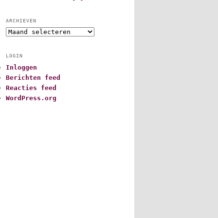
ARCHIEVEN
A
r
c
LOGIN
h
Inloggen
i
Berichten feed
e
v
Reacties feed
e
WordPress.org
n