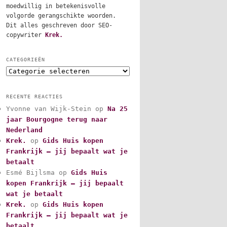
moedwillig in betekenisvolle
volgorde gerangschikte woorden.
Dit alles geschreven door SEO-
copywriter
Krek.
CATEGORIEËN
C
a
t
RECENTE REACTIES
e
Yvonne van Wijk-Stein
op
Na 25
g
jaar Bourgogne terug naar
o
r
Nederland
i
Krek.
op
Gids Huis kopen
e
Frankrijk – jij bepaalt wat je
ë
betaalt
n
Esmé Bijlsma
op
Gids Huis
kopen Frankrijk – jij bepaalt
wat je betaalt
Krek.
op
Gids Huis kopen
Frankrijk – jij bepaalt wat je
betaalt