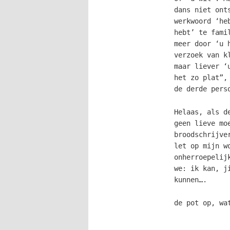
dans niet ont
werkwoord ‘he
hebt’ te fami
meer door ‘u 
verzoek van k
maar liever ‘
het zo plat”,
de derde pers
Helaas, als d
geen lieve mo
broodschrijve
let op mijn w
onherroepelij
we: ik kan, j
kunnen….
de pot op, wa