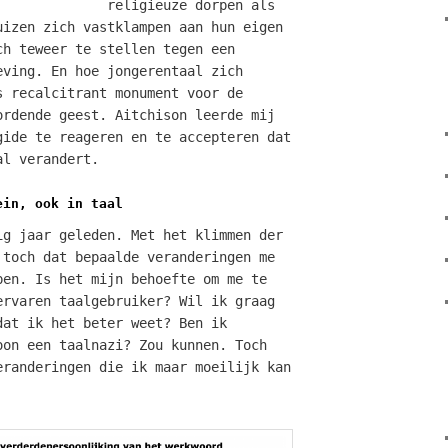
religieuze dorpen als
uizen zich vastklampen aan hun eigen
ch teweer te stellen tegen een
eving. En hoe jongerentaal zich
s recalcitrant monument voor de
ordende geest. Aitchison leerde mij
gide te reageren en te accepteren dat
al verandert.
ein, ook in taal
ig jaar geleden. Met het klimmen der
 toch dat bepaalde veranderingen me
pen. Is het mijn behoefte om me te
ervaren taalgebruiker? Wil ik graag
dat ik het beter weet? Ben ik
oon een taalnazi? Zou kunnen. Toch
eranderingen die ik maar moeilijk kan