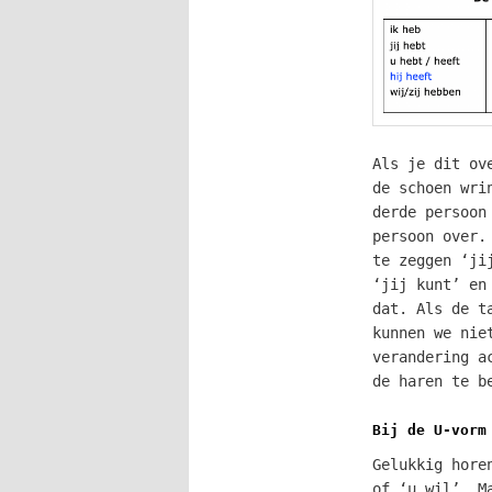
Als je dit ov
de schoen wri
derde persoon
persoon over.
te zeggen ‘ji
‘jij kunt’ en
dat. Als de t
kunnen we nie
verandering a
de haren te b
Bij de U-vorm
Gelukkig hore
of ‘u wil’. M