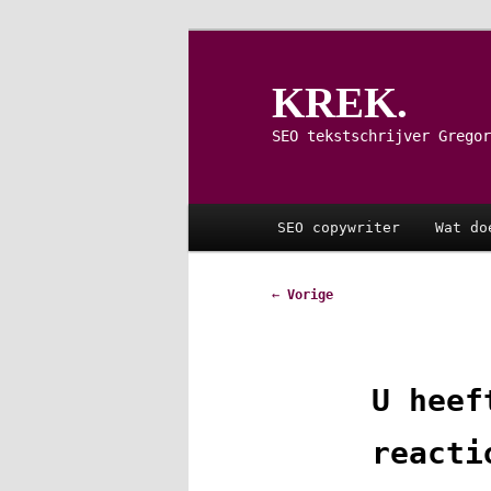
Spring
naar
de
KREK.
primaire
inhoud
SEO tekstschrijver Gregor
Hoofdmenu
SEO copywriter
Wat do
Bericht
←
Vorige
navigatie
U heef
reacti