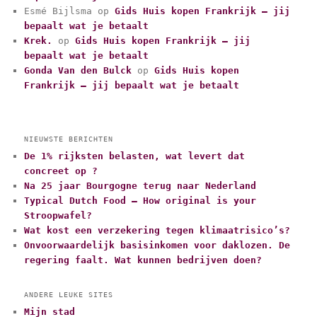
e
Esmé Bijlsma
op
Gids Huis kopen Frankrijk – jij
ë
bepaalt wat je betaalt
n
Krek.
op
Gids Huis kopen Frankrijk – jij
bepaalt wat je betaalt
Gonda Van den Bulck
op
Gids Huis kopen
Frankrijk – jij bepaalt wat je betaalt
NIEUWSTE BERICHTEN
De 1% rijksten belasten, wat levert dat
concreet op ?
Na 25 jaar Bourgogne terug naar Nederland
Typical Dutch Food – How original is your
Stroopwafel?
Wat kost een verzekering tegen klimaatrisico’s?
Onvoorwaardelijk basisinkomen voor daklozen. De
regering faalt. Wat kunnen bedrijven doen?
ANDERE LEUKE SITES
Mijn stad