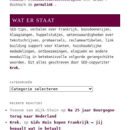
Bookmark de
permalink
.
WAT ER STAAT
SEO-tips, verhalen over Frankrijk, boosdoenerijen,
klaagzangen, huppelstukjes, wetenswaardigheden over
tekstschrijven, probeersels, reclameartikelen, link
building support voor klanten, huishoudelijke
mededelingen, ontboezemingen, elogieën en andere
moedwillig in betekenisvolle volgorde gerangschikte
woorden. Dit alles geschreven door SEO-copywriter
Krek.
CATEGORIEËN
C
a
t
RECENTE REACTIES
e
Yvonne van Wijk-Stein
op
Na 25 jaar Bourgogne
g
terug naar Nederland
o
r
Krek.
op
Gids Huis kopen Frankrijk – jij
i
bepaalt wat je betaalt