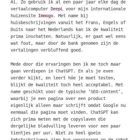
Ai. Zo gebruik ik al een paar jaar elke dag de
vertaalcomputer
DeepL
voor mijn
internationale
huizensite
Immogo
. Met name bij
huisbeschrijvingen vanuit het Frans, Engels of
Duits naar het Nederlands kan ik de kwaliteit
prima inschatten. Natuurlijk, er gaat wel eens
wat fout, maar door de bank genomen zijn de
vertalingen verbluffend goed.
Mede door die ervaringen ben ik me toch maar
gaan verdiepen in ChatGPT. En als je even
verder kijkt, en leert hóe je moet testen,
blijkt de kwaliteit toch heel acceptabel. Met
name geschikt voor de typische ‘SEO-content’,
waarbij je een pagina over een product
eigenlijk alleen maar schrijft omdat Google nu
eenmaal die pagina moet vinden. ChatGPT kan
zich prima meten met de copyslaven die
dergelijke bladvulling leveren voor een paar
tientjes per uur. Niet zo heel goeie
tekstschrijvers zien hun voorsprong op de robot