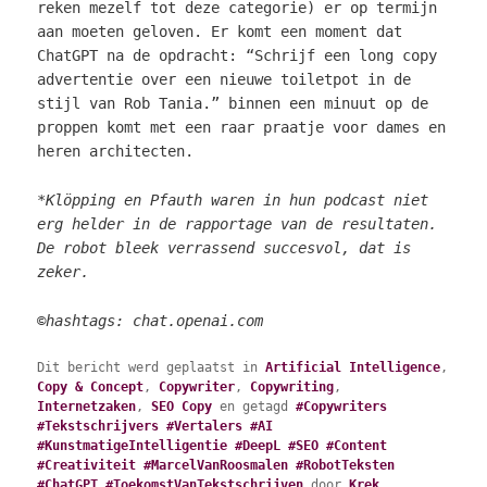
reken mezelf tot deze categorie) er op termijn
aan moeten geloven. Er komt een moment dat
ChatGPT na de opdracht: “Schrijf een long copy
advertentie over een nieuwe toiletpot in de
stijl van Rob Tania.” binnen een minuut op de
proppen komt met een raar praatje voor dames en
heren architecten.
*Klöpping en Pfauth waren in hun podcast niet
erg helder in de rapportage van de resultaten.
De robot bleek verrassend succesvol, dat is
zeker.
©hashtags: chat.openai.com
Dit bericht werd geplaatst in
Artificial Intelligence
,
Copy & Concept
,
Copywriter
,
Copywriting
,
Internetzaken
,
SEO Copy
en getagd
#Copywriters
#Tekstschrijvers #Vertalers #AI
#KunstmatigeIntelligentie #DeepL #SEO #Content
#Creativiteit #MarcelVanRoosmalen #RobotTeksten
#ChatGPT #ToekomstVanTekstschrijven
door
Krek.
.