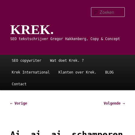
Spring
naar
Zoe
de
KREK.
primaire
inhoud
SEO tekstschrijver Gregor Hakkenberg, Copy & Concept
Hoofdmenu
SEO copywriter
Wat doet Krek. ?
Krek International
Klanten over Krek.
BLOG
Contact
Bericht
←
Vorige
Volgende
→
navigatie
Ai, ai, ai… schamperen