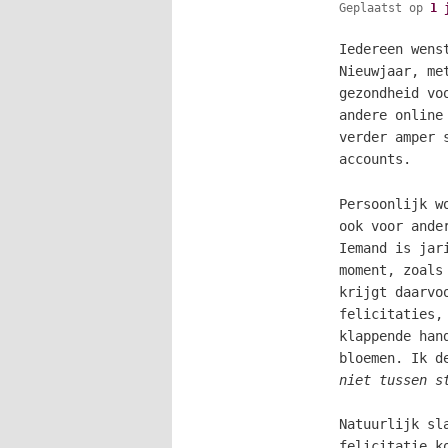
Geplaatst op
1 
Iedereen wens
Nieuwjaar, me
gezondheid vo
andere online
verder amper 
accounts.
Persoonlijk w
ook voor ande
Iemand is jar
moment, zoals
krijgt daarvo
felicitaties,
klappende han
bloemen. Ik d
niet tussen s
Natuurlijk sl
felicitatie k