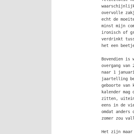
waarschijnlij
overvolle zak
echt de moeit
minst mijn co
ironisch of g
verdrinkt tus
het een beetj
Bovendien is 
overgang van 
naar 1 januar
jaartelling b
geboorte van 
kalender mag 
zitten, uitei
eens in de vi
omdat anders 
zomer zou val
Het zijn maar