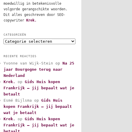
moedwillig in betekenisvolle
volgorde gerangschikte woorden.
Dit alles geschreven door SEO-
copywriter
Krek.
CATEGORIEËN
C
a
t
RECENTE REACTIES
e
Yvonne van Wijk-Stein
op
Na 25
g
jaar Bourgogne terug naar
o
r
Nederland
i
Krek.
op
Gids Huis kopen
e
Frankrijk – jij bepaalt wat je
ë
betaalt
n
Esmé Bijlsma
op
Gids Huis
kopen Frankrijk – jij bepaalt
wat je betaalt
Krek.
op
Gids Huis kopen
Frankrijk – jij bepaalt wat je
betaalt