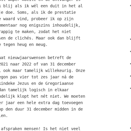
k blij als ik wél een duit in het al
je doe. Soms, als ik de prestatie
e waard vind, probeer ik op zijn
mmentaar nog enigszins inhoudelijk,
rappig te maken, zodat het niet
sen de clichés. Maar ook dan blijft
e tegen heug en meug.
wat nieuwjaarswensen betreft de
2021 naar 2022 of van 31 december
i ook maar tamelijk willekeurig. Onze
egon pas vier tot zes jaar ná de
kindeke Jezus en de Gregoriaanse
dan tamelijk logisch in elkaar
ndelijk klopt het nét niet. We moeten
er jaar een hele extra dag toevoegen
op den duur 31 december midden in de
len.
 afspraken mensen! Is het niet veel