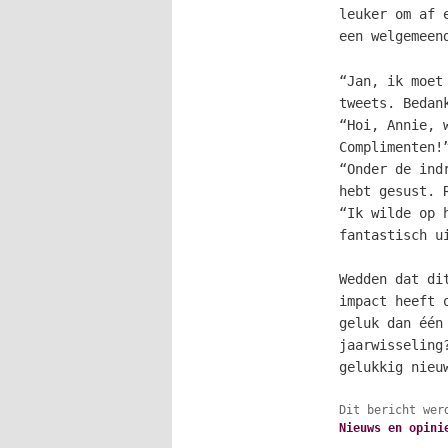
leuker om af 
een welgemeen
“Jan, ik moet
tweets. Bedan
“Hoi, Annie, 
Complimenten!
“Onder de ind
hebt gesust. 
“Ik wilde op 
fantastisch u
Wedden dat di
impact heeft 
geluk dan één
jaarwisseling
gelukkig nieu
Dit bericht wer
Nieuws en opini