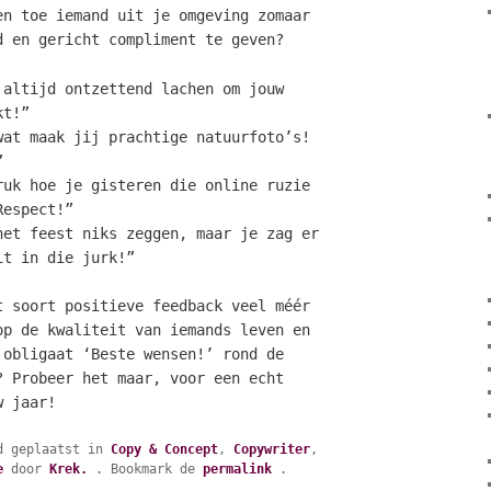
en toe iemand uit je omgeving zomaar
d en gericht compliment te geven?
 altijd ontzettend lachen om jouw
kt!”
wat maak jij prachtige natuurfoto’s!
”
ruk hoe je gisteren die online ruzie
Respect!”
het feest niks zeggen, maar je zag er
it in die jurk!”
t soort positieve feedback veel méér
op de kwaliteit van iemands leven en
 obligaat ‘Beste wensen!’ rond de
? Probeer het maar, voor een echt
w jaar!
d geplaatst in
Copy & Concept
,
Copywriter
,
e
door
Krek.
. Bookmark de
permalink
.