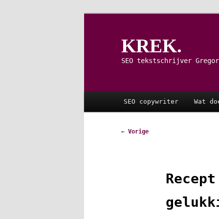
Spring
naar
de
KREK.
primaire
inhoud
SEO tekstschrijver Gregor
Hoofdmenu
SEO copywriter
Wat do
Bericht
←
Vorige
navigatie
Recept
gelukk