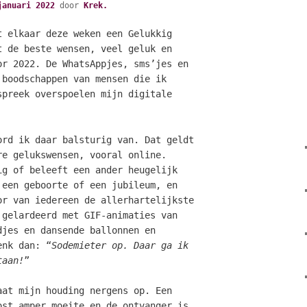
januari 2022
door
Krek.
t elkaar deze weken een Gelukkig
t de beste wensen, veel geluk en
or 2022. De WhatsAppjes, sms’jes en
 boodschappen van mensen die ik
spreek overspoelen mijn digitale
ord ik daar balsturig van. Dat geldt
re gelukswensen, vooral online.
ig of beleeft een ander heugelijk
 een geboorte of een jubileum, en
or van iedereen de allerhartelijkste
 gelardeerd met GIF-animaties van
djes en dansende ballonnen en
enk dan: “
Sodemieter op. Daar ga ik
taan!
”
aat mijn houding nergens op. Een
ost amper moeite en de ontvanger is