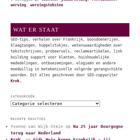
werving
,
wervingsteksten
WAT ER STAAT
SEO-tips, verhalen over Frankrijk, boosdoenerijen,
klaagzangen, huppelstukjes, wetenswaardigheden over
tekstschrijven, probeersels, reclameartikelen, link
building support voor klanten, huishoudelijke
mededelingen, ontboezemingen, elogieën en andere
moedwillig in betekenisvolle volgorde gerangschikte
woorden. Dit alles geschreven door SEO-copywriter
Krek.
CATEGORIEËN
C
a
t
RECENTE REACTIES
e
Yvonne van Wijk-Stein
op
Na 25 jaar Bourgogne
g
terug naar Nederland
o
r
Krek.
op
Gids Huis kopen Frankrijk – jij