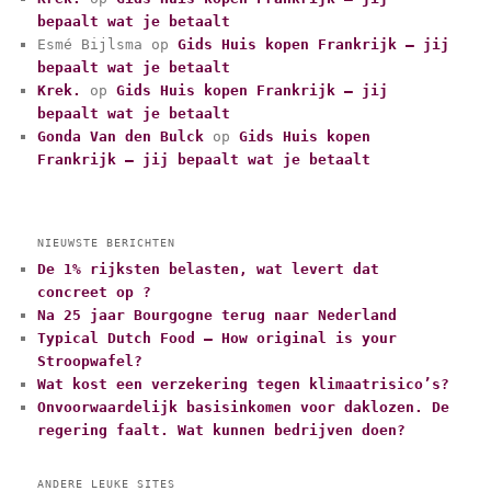
i
bepaalt wat je betaalt
e
Esmé Bijlsma
op
Gids Huis kopen Frankrijk – jij
ë
bepaalt wat je betaalt
n
Krek.
op
Gids Huis kopen Frankrijk – jij
bepaalt wat je betaalt
Gonda Van den Bulck
op
Gids Huis kopen
Frankrijk – jij bepaalt wat je betaalt
NIEUWSTE BERICHTEN
De 1% rijksten belasten, wat levert dat
concreet op ?
Na 25 jaar Bourgogne terug naar Nederland
Typical Dutch Food – How original is your
Stroopwafel?
Wat kost een verzekering tegen klimaatrisico’s?
Onvoorwaardelijk basisinkomen voor daklozen. De
regering faalt. Wat kunnen bedrijven doen?
ANDERE LEUKE SITES