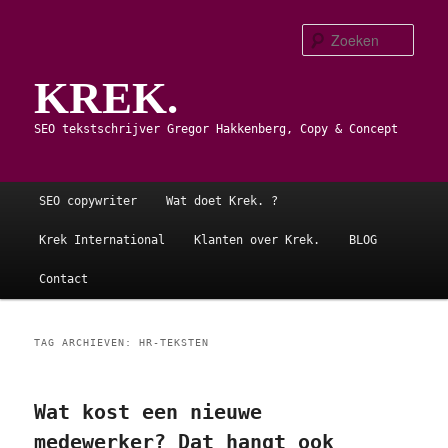
Spring
Spring
naar
naar
Zoe
de
de
KREK.
primaire
secundaire
inhoud
inhoud
SEO tekstschrijver Gregor Hakkenberg, Copy & Concept
Hoofdmenu
SEO copywriter
Wat doet Krek. ?
Krek International
Klanten over Krek.
BLOG
Contact
TAG ARCHIEVEN:
HR-TEKSTEN
Wat kost een nieuwe
medewerker? Dat hangt ook