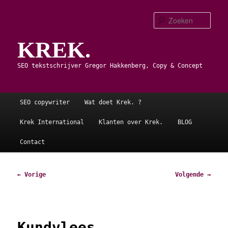
Spring
naar
Zoe
de
KREK.
primaire
inhoud
SEO tekstschrijver Gregor Hakkenberg, Copy & Concept
Hoofdmenu
SEO copywriter
Wat doet Krek. ?
Krek International
Klanten over Krek.
BLOG
Contact
Afbeeldingsnavigatie
← Vorige
Volgende →
Kundvlees