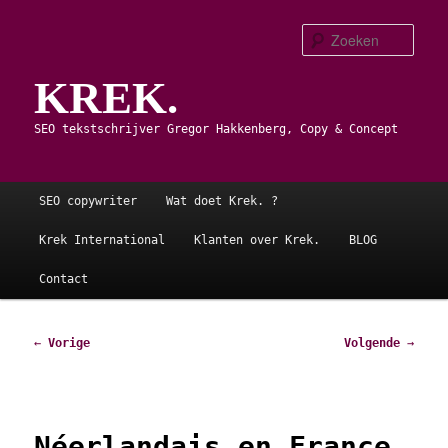
Spring
naar
Zoe
de
KREK.
primaire
inhoud
SEO tekstschrijver Gregor Hakkenberg, Copy & Concept
Hoofdmenu
SEO copywriter
Wat doet Krek. ?
Krek International
Klanten over Krek.
BLOG
Contact
Bericht
←
Vorige
Volgende
→
navigatie
Néerlandais en France