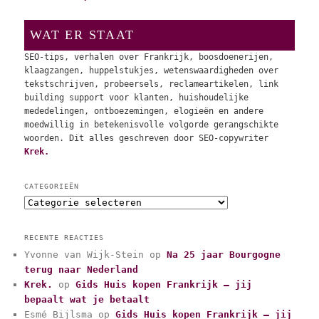
WAT ER STAAT
SEO-tips, verhalen over Frankrijk, boosdoenerijen,
klaagzangen, huppelstukjes, wetenswaardigheden over
tekstschrijven, probeersels, reclameartikelen, link
building support voor klanten, huishoudelijke
mededelingen, ontboezemingen, elogieën en andere
moedwillig in betekenisvolle volgorde gerangschikte
woorden. Dit alles geschreven door SEO-copywriter
Krek.
CATEGORIEËN
C
a
t
RECENTE REACTIES
e
Yvonne van Wijk-Stein
op
Na 25 jaar Bourgogne
g
terug naar Nederland
o
r
Krek.
op
Gids Huis kopen Frankrijk – jij
i
bepaalt wat je betaalt
e
Esmé Bijlsma
op
Gids Huis kopen Frankrijk – jij