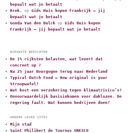
ë
bepaalt wat je betaalt
n
Krek.
op
Gids Huis kopen Frankrijk – jij
bepaalt wat je betaalt
Gonda Van den Bulck
op
Gids Huis kopen
Frankrijk – jij bepaalt wat je betaalt
NIEUWSTE BERICHTEN
De 1% rijksten belasten, wat levert dat
concreet op ?
Na 25 jaar Bourgogne terug naar Nederland
Typical Dutch Food – How original is your
Stroopwafel?
Wat kost een verzekering tegen klimaatrisico’s?
Onvoorwaardelijk basisinkomen voor daklozen. De
regering faalt. Wat kunnen bedrijven doen?
ANDERE LEUKE SITES
Mijn stad
Saint Philibert de Tournus UNESCO