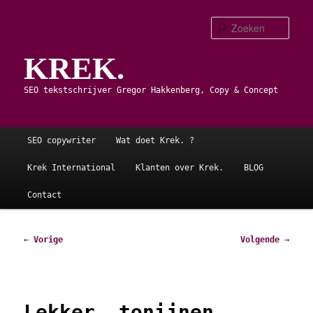
Spring
naar
Zoe
de
KREK.
primaire
inhoud
SEO tekstschrijver Gregor Hakkenberg, Copy & Concept
Hoofdmenu
SEO copywriter
Wat doet Krek. ?
Krek International
Klanten over Krek.
BLOG
Contact
Bericht
←
Vorige
Volgende
→
navigatie
Lekker, tonijnen.