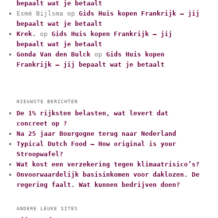
i
bepaalt wat je betaalt
e
Esmé Bijlsma
op
Gids Huis kopen Frankrijk – jij
ë
bepaalt wat je betaalt
n
Krek.
op
Gids Huis kopen Frankrijk – jij
bepaalt wat je betaalt
Gonda Van den Bulck
op
Gids Huis kopen
Frankrijk – jij bepaalt wat je betaalt
NIEUWSTE BERICHTEN
De 1% rijksten belasten, wat levert dat
concreet op ?
Na 25 jaar Bourgogne terug naar Nederland
Typical Dutch Food – How original is your
Stroopwafel?
Wat kost een verzekering tegen klimaatrisico’s?
Onvoorwaardelijk basisinkomen voor daklozen. De
regering faalt. Wat kunnen bedrijven doen?
ANDERE LEUKE SITES