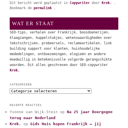
Dit bericht werd geplaatst in
Copywriter
door
Krek.
.
Bookmark de
permalink
.
WAT ER STAAT
SEO-tips, verhalen over Frankrijk, boosdoenerijen,
klaagzangen, huppelstukjes, wetenswaardigheden over
tekstschrijven, probeersels, reclameartikelen, link
building support voor klanten, huishoudelijke
mededelingen, ontboezemingen, elogieën en andere
moedwillig in betekenisvolle volgorde gerangschikte
woorden. Dit alles geschreven door SEO-copywriter
Krek.
CATEGORIEËN
C
a
t
RECENTE REACTIES
e
Yvonne van Wijk-Stein
op
Na 25 jaar Bourgogne
g
terug naar Nederland
o
r
Krek.
op
Gids Huis kopen Frankrijk – jij