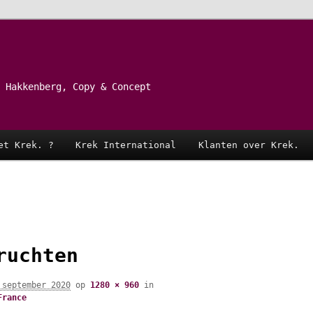
 Hakkenberg, Copy & Concept
et Krek. ?
Krek International
Klanten over Krek.
ruchten
 september 2020
op
1280 × 960
in
France