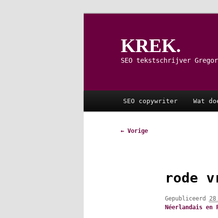
Spring
naar
de
KREK.
primaire
inhoud
SEO tekstschrijver Gregor
Hoofdmenu
SEO copywriter
Wat do
Afbeeldingsnavigatie
← Vorige
rode v
Gepubliceerd
28
Néerlandais en 