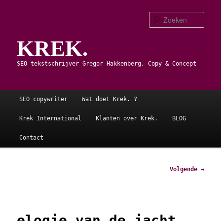
Spring
naar
Zoe
de
KREK.
primaire
inhoud
SEO tekstschrijver Gregor Hakkenberg, Copy & Concept
Hoofdmenu
SEO copywriter
Wat doet Krek. ?
Krek International
Klanten over Krek.
BLOG
Contact
Afbeeldingsnavigatie
Volgende →
elogie van de jacht