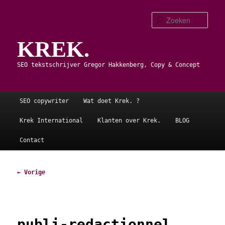
Spring
naar
Zoe
de
KREK.
primaire
inhoud
SEO tekstschrijver Gregor Hakkenberg, Copy & Concept
Hoofdmenu
SEO copywriter
Wat doet Krek. ?
Krek International
Klanten over Krek.
BLOG
Contact
Afbeeldingsnavigatie
← Vorige
publi-redactionnel