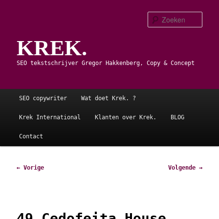
Spring
naar
Zoe
de
KREK.
primaire
inhoud
SEO tekstschrijver Gregor Hakkenberg, Copy & Concept
Hoofdmenu
SEO copywriter
Wat doet Krek. ?
Krek International
Klanten over Krek.
BLOG
Contact
Afbeeldingsnavigatie
← Vorige
Volgende →
49 Cedofeita House