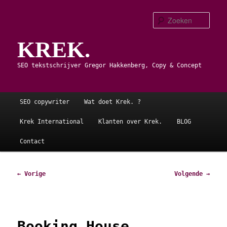
Spring
naar
Zoe
de
KREK.
primaire
inhoud
SEO tekstschrijver Gregor Hakkenberg, Copy & Concept
Hoofdmenu
SEO copywriter
Wat doet Krek. ?
Krek International
Klanten over Krek.
BLOG
Contact
Afbeeldingsnavigatie
← Vorige
Volgende →
Booking House