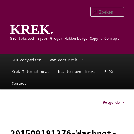
Spring
naar
Zoe
de
KREK.
primaire
inhoud
SEO tekstschrijver Gregor Hakkenberg, Copy & Concept
Hoofdmenu
SEO copywriter
Wat doet Krek. ?
Krek International
Klanten over Krek.
BLOG
Contact
Afbeeldingsnavigatie
Volgende →
201509181276-Washnet-