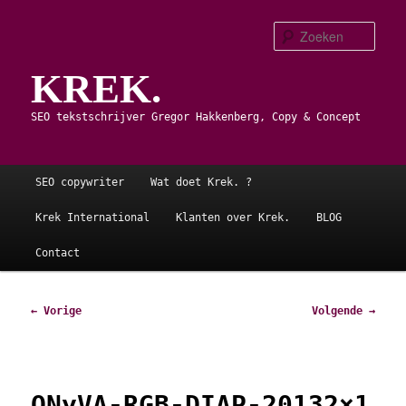
Spring
naar
Zoe
de
KREK.
primaire
inhoud
SEO tekstschrijver Gregor Hakkenberg, Copy & Concept
Hoofdmenu
SEO copywriter
Wat doet Krek. ?
Krek International
Klanten over Krek.
BLOG
Contact
Afbeeldingsnavigatie
← Vorige
Volgende →
ONyVA-RGB-DIAP-20132×1