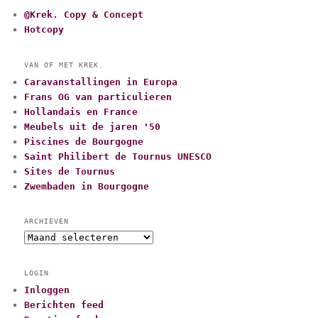
@Krek. Copy & Concept
Hotcopy
VAN OF MET KREK.
Caravanstallingen in Europa
Frans OG van particulieren
Hollandais en France
Meubels uit de jaren '50
Piscines de Bourgogne
Saint Philibert de Tournus UNESCO
Sites de Tournus
Zwembaden in Bourgogne
ARCHIEVEN
A
r
c
LOGIN
h
Inloggen
i
Berichten feed
e