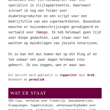
specialist in slijtagepreventie. Daarnaast
schreef ik nog een folder over
diabetesproducten en een script voor een
bedrijfsfilm van een supermarktketen. Bovendien
moesten er huizenbeschrijvingen geredigeerd en
vertaald voor
Immogo
. Ik heb helemaal geen
tijd
voor diepe gedachten. Laat staan voor het
wachten op kwinkslagen van joviale notarissen.
En zo kan het dus komen dat op dit blog af en
toe zomaar een paar dagen helemaal niks
gebeurt. Ik zou zeggen… wen er maar aan.
Dit bericht werd geplaatst in
Copywriter
door
Krek.
.
Bookmark de
permalink
.
WAT ER STAAT
SEO-tips, verhalen over Frankrijk, boosdoenerijen,
klaagzangen, huppelstukjes, wetenswaardigheden over
tekstschrijven, probeersels, reclameartikelen, link