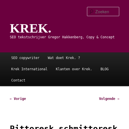
Spring
naar
Zoe
de
KREK.
primaire
inhoud
SEO tekstschrijver Gregor Hakkenberg, Copy & Concept
Hoofdmenu
SEO copywriter
Wat doet Krek. ?
Krek International
Klanten over Krek.
BLOG
Contact
Bericht
←
Vorige
Volgende
→
navigatie
Pittoresk schmittoresk