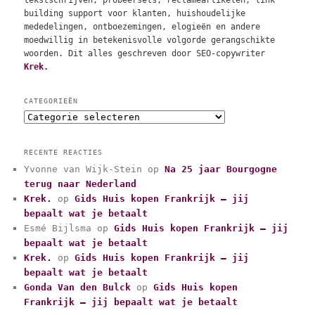
building support voor klanten, huishoudelijke
mededelingen, ontboezemingen, elogieën en andere
moedwillig in betekenisvolle volgorde gerangschikte
woorden. Dit alles geschreven door SEO-copywriter
Krek.
CATEGORIEËN
C
a
t
RECENTE REACTIES
e
Yvonne van Wijk-Stein
op
Na 25 jaar Bourgogne
g
terug naar Nederland
o
r
Krek.
op
Gids Huis kopen Frankrijk – jij
i
bepaalt wat je betaalt
e
Esmé Bijlsma
op
Gids Huis kopen Frankrijk – jij
ë
bepaalt wat je betaalt
n
Krek.
op
Gids Huis kopen Frankrijk – jij
bepaalt wat je betaalt
Gonda Van den Bulck
op
Gids Huis kopen
Frankrijk – jij bepaalt wat je betaalt