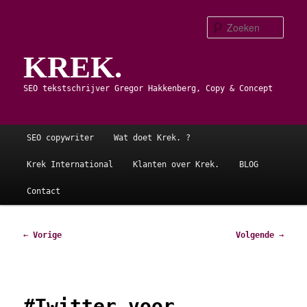
Spring
naar
Zoe
de
KREK.
primaire
inhoud
SEO tekstschrijver Gregor Hakkenberg, Copy & Concept
Hoofdmenu
SEO copywriter
Wat doet Krek. ?
Krek International
Klanten over Krek.
BLOG
Contact
Bericht
←
Vorige
Volgende
→
navigatie
#Twitter voor