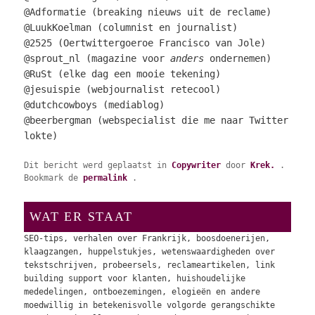
@Adformatie (breaking nieuws uit de reclame)
@LuukKoelman (columnist en journalist)
@2525 (Oertwittergoeroe Francisco van Jole)
@sprout_nl (magazine voor
anders
ondernemen)
@RuSt (elke dag een mooie tekening)
@jesuispie (webjournalist retecool)
@dutchcowboys (mediablog)
@beerbergman (webspecialist die me naar Twitter
lokte)
Dit bericht werd geplaatst in
Copywriter
door
Krek.
.
Bookmark de
permalink
.
WAT ER STAAT
SEO-tips, verhalen over Frankrijk, boosdoenerijen,
klaagzangen, huppelstukjes, wetenswaardigheden over
tekstschrijven, probeersels, reclameartikelen, link
building support voor klanten, huishoudelijke
mededelingen, ontboezemingen, elogieën en andere
moedwillig in betekenisvolle volgorde gerangschikte