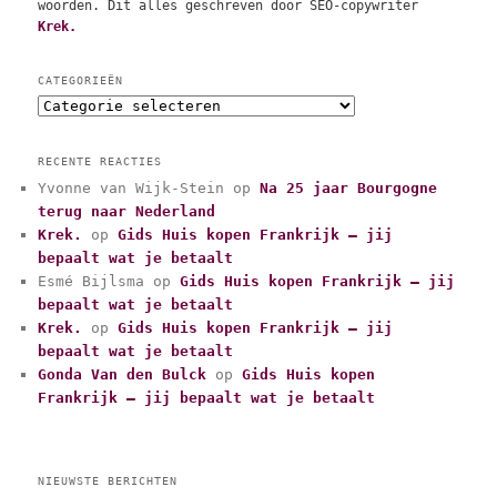
woorden. Dit alles geschreven door SEO-copywriter
Krek.
CATEGORIEËN
C
a
t
RECENTE REACTIES
e
Yvonne van Wijk-Stein
op
Na 25 jaar Bourgogne
g
terug naar Nederland
o
r
Krek.
op
Gids Huis kopen Frankrijk – jij
i
bepaalt wat je betaalt
e
Esmé Bijlsma
op
Gids Huis kopen Frankrijk – jij
ë
bepaalt wat je betaalt
n
Krek.
op
Gids Huis kopen Frankrijk – jij
bepaalt wat je betaalt
Gonda Van den Bulck
op
Gids Huis kopen
Frankrijk – jij bepaalt wat je betaalt
NIEUWSTE BERICHTEN