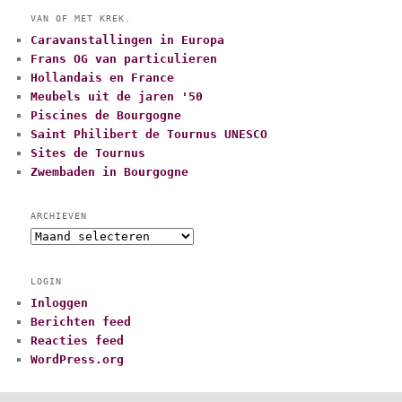
VAN OF MET KREK.
Caravanstallingen in Europa
Frans OG van particulieren
Hollandais en France
Meubels uit de jaren '50
Piscines de Bourgogne
Saint Philibert de Tournus UNESCO
Sites de Tournus
Zwembaden in Bourgogne
ARCHIEVEN
A
r
c
LOGIN
h
Inloggen
i
Berichten feed
e
v
Reacties feed
e
WordPress.org
n