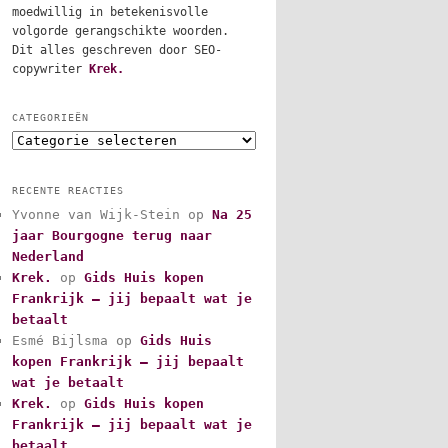
moedwillig in betekenisvolle
volgorde gerangschikte woorden.
Dit alles geschreven door SEO-
copywriter
Krek.
CATEGORIEËN
C
a
t
RECENTE REACTIES
e
Yvonne van Wijk-Stein
op
Na 25
g
jaar Bourgogne terug naar
o
r
Nederland
i
Krek.
op
Gids Huis kopen
e
Frankrijk – jij bepaalt wat je
ë
betaalt
n
Esmé Bijlsma
op
Gids Huis
kopen Frankrijk – jij bepaalt
wat je betaalt
Krek.
op
Gids Huis kopen
Frankrijk – jij bepaalt wat je
betaalt