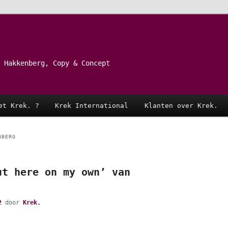
 Hakkenberg, Copy & Concept
et Krek. ?
Krek International
Klanten over Krek.
NBERG
ut here on my own’ van
2
door
Krek.