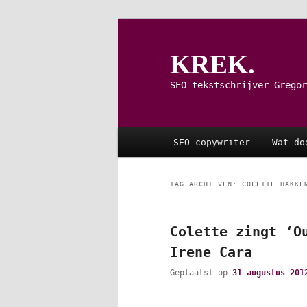
Spring
Spring
naar
naar
de
de
KREK.
primaire
secundaire
inhoud
inhoud
SEO tekstschrijver Gregor
Hoofdmenu
SEO copywriter
Wat do
TAG ARCHIEVEN:
COLETTE HAKKE
Colette zingt ‘O
Irene Cara
Geplaatst op
31 augustus 201